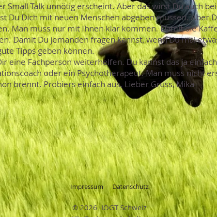
er Small Talk unnötig erscheint. Aber das wirst Du auch bei
rst Du Dich mit neuen Menschen abgeben müssen. Aber D
den. Man muss nur mit Ihnen klar kommen. Damit die Kaff
auen. Damit Du jemanden fragen kannst, wenn Du mal etwa
 gute Tipps geben können.
 Dir eine Fachperson weiterhelfen. Du kannst das ja einfac
ationscoach oder ein Psychotherapeut. Man muss nicht er
on brennt. Probiers einfach aus. Lieber Gruss, Mika
Impressum
Datenschutz
© 2026 IOGT Schweiz