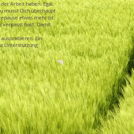
 der Arbeit haben. Egal,
u musst Dich überhaupt
eepause etwas mehr ist
s verpasst hast. Damit
h ausprobieren. Ein
st Unterstützung