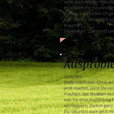
sehe auch keinen Sinn da
es scheint mir so unnötig
meiner Freizeit bin ich g
mir? Bin ich tatsächlich 
brauche?
Danke fürs "Zuhören" un
Ausprobi
Hallo Elsi
Dann mach das! Gehe arb
jetzt machst, wirst Du v
machen, das Studium läuf
was für eine Ausbildung f
schnuppern, Dich in gan
Du natürlich auch jetzt