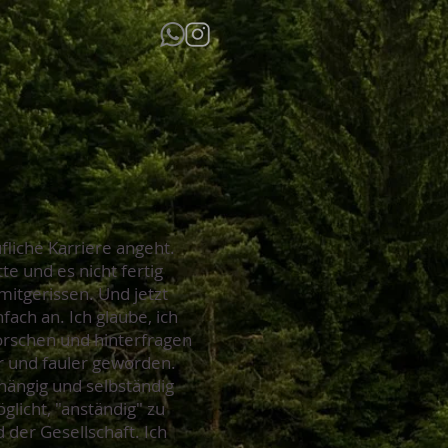
fliche Karriere angeht.
e und es nicht fertig
mitgerissen. Und jetzt
ach an. Ich glaube, ich
forschen und hinterfragen
er und fauler geworden.
bhängig und selbständig
licht, "anständig" zu
der Gesellschaft. Ich