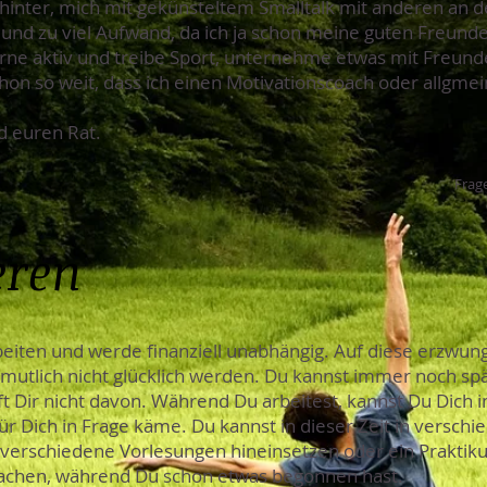
hinter, mich mit gekünsteltem Smalltalk mit anderen an 
 und zu viel Aufwand, da ich ja schon meine guten Freunde
erne aktiv und treibe Sport, unternehme etwas mit Freunde
schon so weit, dass ich einen Motivationscoach oder allgme
d euren Rat.
Frage
eren
eiten und werde finanziell unabhängig. Auf diese erzwun
ermutlich nicht glücklich werden. Du kannst immer noch sp
t Dir nicht davon. Während Du arbeitest, kannst Du Dich
ür Dich in Frage käme. Du kannst in dieser Zeit in versch
z verschiedene Vorlesungen hineinsetzen oder ein Prakti
 machen, während Du schon etwas begonnen hast.