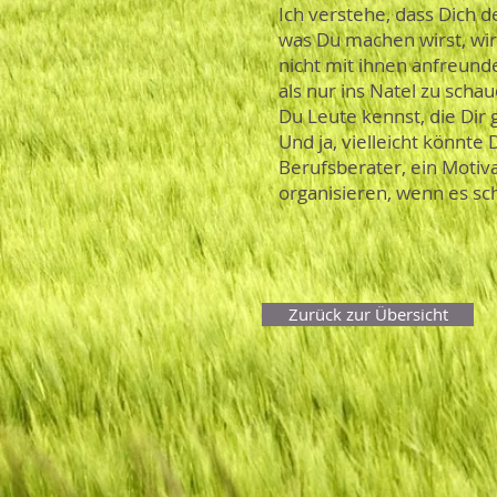
Ich verstehe, dass Dich d
was Du machen wirst, wi
nicht mit ihnen anfreun
als nur ins Natel zu sch
Du Leute kennst, die Dir
Und ja, vielleicht könnte
Berufsberater, ein Motiv
organisieren, wenn es sch
Zurück zur Übersicht