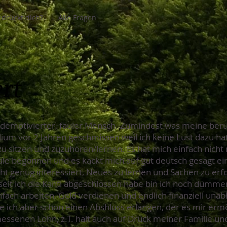
drückt dich?
Alle Fragen
rt
ch demotivierter, fauler Mensch. Zumindest was meine beru
um vor 2 Jahren geschmissen weil ich keine Lust dazu hatt
zu sitzen und zuzuhören/lernen. Es hat mich einfach nicht 
le begonnen und es kackt mich auf gut deutsch gesagt einf
nicht genug interessiert, Neues zu lernen und Sachen zu er
, seit ich die Kanti abgeschlossen habe bin ich noch dümm
fach arbeiten, Geld verdienen und endlich finanziell una
 ich aber schon einen Abshluss erlangen, der es mir ermög
ssenen Lohn, z.T. halt auch auf Druck meiner Familie und 