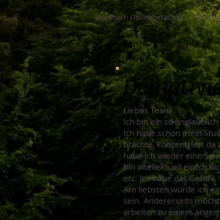
Kopfhoch Onlineberatung
Was be
Demotivie
Liebes Team
Ich bin ein so unglaubli
Ich habe schon mein Studi
brachte, konzentriert da 
habe ich wieder eine Schu
bin intellektuell einfch 
etc. Ich habe das Gefühl
Am liebsten würde ich ein
sein. Andererseits möchte
arbeiten zu einem angeme