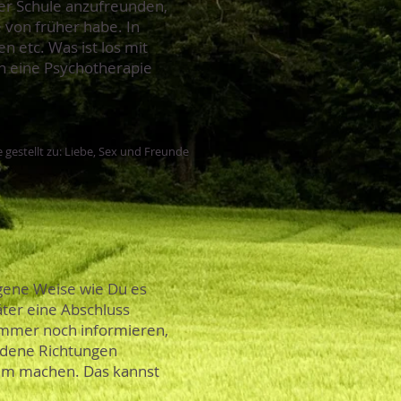
der Schule anzufreunden,
 von früher habe. In
n etc. Was ist los mit
in eine Psychotherapie
 gestellt zu: Liebe, Sex und Freunde
gene Weise wie Du es
äter eine Abschluss
 immer noch informieren,
iedene Richtungen
kum machen. Das kannst