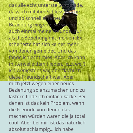
das alle echt unterste Schublade,
dass ich mit ihm Schluss mache
und so schnell eine neue
Beziehung eingehe. Sie waren
auch einmal meine Freunde, nur
als die Beziehung mit meinem Ex
scheiterte hat sich keiner mehr
von denen gemeldet. Und das
fande ich echt mies. Aber ich kann
mitterweile damit leben, jetzt weiß
ich wenigstens wie oberflächlich
diese Freundschaft war. Aber
mich jetzt wegen einer neues
Beziehung so anzumachen und zu
lästern finde ich einfach kacke. Bei
denen ist das kein Problem, wenn
die Freunde von denen das
machen würden wären die ja total
cool. Aber bei mir ist das natürlich
absolut schlampig... Ich habe