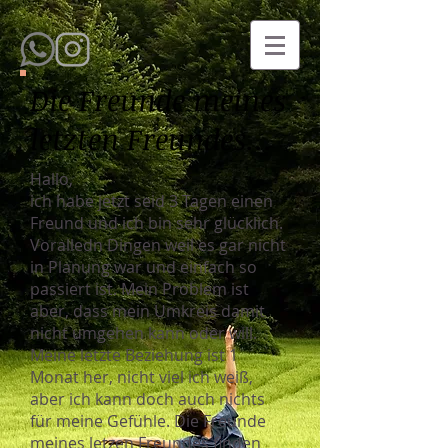
Die Freunde meines
letzten Freundes...
Hallo,
ich habe jetzt seid 3 Tagen einen
Freund und ich bin sehr glücklich.
Voralledn Dingen weil es gar nicht
in Planung war und einfach so
passiert ist. Mein Problem ist
aber, dass mein Umkreis damit
nicht umgehen kann oder will.
Meine letzte Beziehung ist 1
Monat her, nicht viel ich weiß,
aber ich kann doch auch nichts
für meine Gefühle. Die Freunde
meines letzen Freundes finden