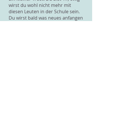
wirst du wohl nicht mehr mit
diesen Leuten in der Schule sein.
Du wirst bald was neues anfangen
und dort neue Menschen
kennenlernen. Im Moment ist es
mit der Corona Situation halt
zusätzlich schwierig, Leute
kennenzulernen, auch wenn man
nicht schüchtern ist.
Aber es ist schon der einzige Weg:
man muss schauen, wo man
überall sonst noch Kontakt mit
Menschen hat. Auch im gleichen
Schulhaus auf jüngere oder ältere
achten, die passen können
(obowhl das kaum jemand macht,
ich weiss). Vielleicht auch solche
wahrnehmen, die eben selber
schüchtern sind und die einem
nicht so auffallen.