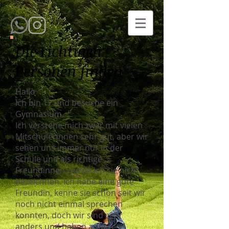
Die richtigen
Personen finden
Hallo
Ich bin 17 und besuche ein
Gymnasium.
Ich verstehe mich zwar mit vielen
Mitschülerinnen sehr gut, aber wir
sehen uns immer nur in der
Schule und als richtige
Freundinnen würde ich sie nicht
bezeichnen. Ich habe eine gute
Freundin, kenne sie schon seit wir
noch nicht einmal sprechen
konnten, doch wir sind sehr
anders und haben andere