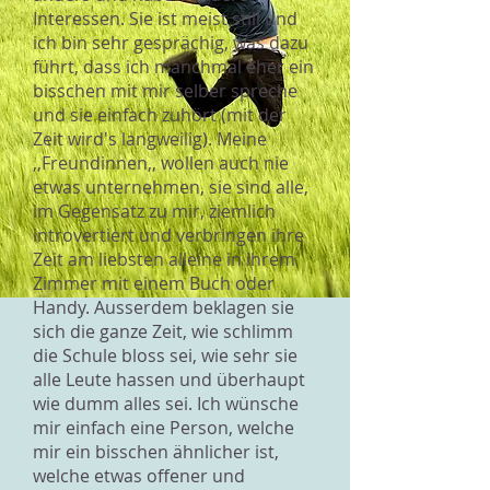
Interessen. Sie ist meist still und
ich bin sehr gesprächig, was dazu
führt, dass ich manchmal eher ein
bisschen mit mir selber spreche
und sie einfach zuhört (mit der
Zeit wird's langweilig). Meine
,,Freundinnen,, wollen auch nie
etwas unternehmen, sie sind alle,
im Gegensatz zu mir, ziemlich
introvertiert und verbringen ihre
Zeit am liebsten alleine in ihrem
Zimmer mit einem Buch oder
Handy. Ausserdem beklagen sie
sich die ganze Zeit, wie schlimm
die Schule bloss sei, wie sehr sie
alle Leute hassen und überhaupt
wie dumm alles sei. Ich wünsche
mir einfach eine Person, welche
mir ein bisschen ähnlicher ist,
welche etwas offener und