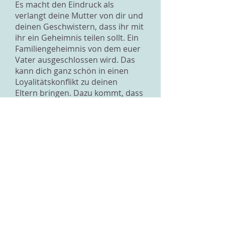
Es macht den Eindruck als
verlangt deine Mutter von dir und
deinen Geschwistern, dass ihr mit
ihr ein Geheimnis teilen sollt. Ein
Familiengeheimnis von dem euer
Vater ausgeschlossen wird. Das
kann dich ganz schön in einen
Loyalitätskonflikt zu deinen
Eltern bringen. Dazu kommt, dass
du nur Vermutungen hast über
das vermeintliche Geheimnis. Die
Heimlichtuerei deiner Mutter lässt
vieles im Ungewissen. Und da ist
möglicherweise dann auch die
Angst, dass sich etwas anbahnt,
wo euch als Familie auseinander
bringen könnte. Deine Mutter ist
erwachsen und niemand kann ihr
vorschreiben was sie zu tun oder
zu unterlassen hat. Du aber