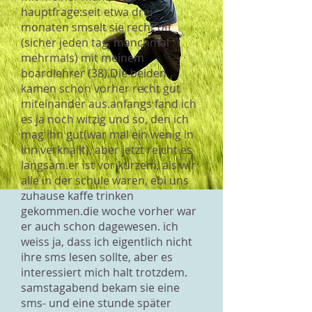
hauptfrage:seit etwa drei
monaten smselt sie recht oft
(sicher jeden tag, manchmal
mehrmals) mit meinem
boardlehrer (38).Die beiden
kamen schon vorher recht gut
miteinander aus.anfangs fand ich
es ja noch witzig und so, den ich
mag ihn gut(war mal ein wenig in
ihn verknallt), aber jetzt reicht es
langsam.er ist vor kurzem, als wir
alle in der schule waren, ebi uns
zuhause kaffe trinken
gekommen.die woche vorher war
er auch schon dagewesen. ich
weiss ja, dass ich eigentlich nicht
ihre sms lesen sollte, aber es
interessiert mich halt trotzdem.
samstagabend bekam sie eine
sms- und eine stunde später