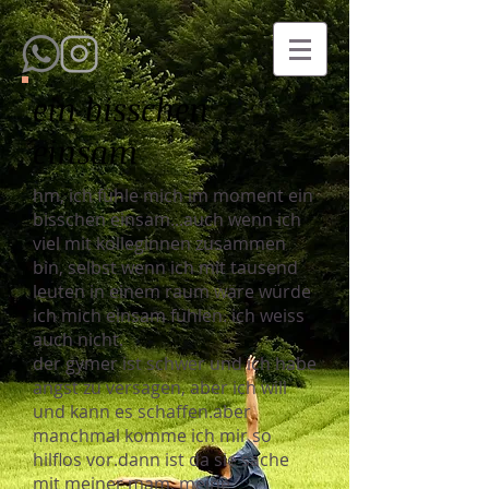
ein bisschen
einsam
hm, ich fühle mich im moment ein
bisschen einsam...auch wenn ich
viel mit kolleginnen zusammen
bin, selbst wenn ich mit tausend
leuten in einem raum wäre würde
ich mich einsam fühlen. ich weiss
auch nicht.
der gymer ist schwer und ich habe
angst zu versagen, aber ich will
und kann es schaffen.aber
manchmal komme ich mir so
hilflos vor.dann ist da sie sache
mit meiner mam, meine