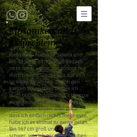
Einsamkeit und
Essprobleme
Hallo mein Name ist Selena und
bin 18 Jahre alt. Ich weiß einfach
nicht mehr weiter, ich könnte nur
noch heulen. Dieses Jahr hat sich
so vieles verändert. Durch den
ganzen Schulstress bekam ich
auch noch Essprobleme, ich hasse
es einfach. Am liebsten würde ich
nichts mehr essen, aber dafür
dass ich einfach nichts mehr esse,
habe ich es einmal zu gerne getan.
Bin 167 cm groß und 48 kg
schwer, was ich gar nicht glauben