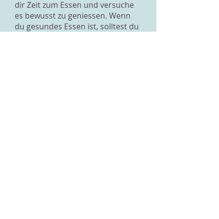
dir Zeit zum Essen und versuche
es bewusst zu geniessen. Wenn
du gesundes Essen ist, solltest du
kein schlechtes Gewissen haben.
Stelle eine Liste zusammen mit
Dingen, die du an dir magst. Auch
an einem Körper. Dein Körper hat
ganz viele Einzelteile, nicht nur
Bauch und Oberschenkel. Ergänze
die Liste immer wieder, zum
Beispiel auch wenn dir jemand ein
Kompliment macht. Und treibe
Sport. Sport gibt dir ein gutes
Körpergefühl und tut der Seele
gut. Gut dafür sind Sportarten wie
Yoga oder Pilates, aber auch
Tanzen. Hauptsache es macht dir
Spass.
Liebe Selena, ich denke du hast
mit deinen 48 Kilos eine Grenze