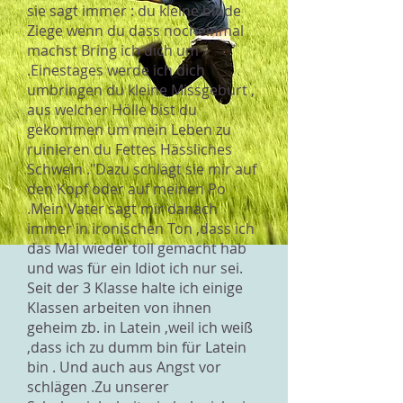
sie sagt immer : du kleine blöde
Ziege wenn du dass nocheinmal
machst Bring ich dich um
.Einestages werde ich dich
umbringen du kleine Missgeburt ,
aus welcher Hölle bist du
gekommen um mein Leben zu
ruinieren du Fettes Hässliches
Schwein ."Dazu schlägt sie mir auf
den Kopf oder auf meinen Po
.Mein Vater sagt mir danach
immer in ironischen Ton ,dass ich
das Mal wieder toll gemacht hab
und was für ein Idiot ich nur sei.
Seit der 3 Klasse halte ich einige
Klassen arbeiten von ihnen
geheim zb. in Latein ,weil ich weiß
,dass ich zu dumm bin für Latein
bin . Und auch aus Angst vor
schlägen .Zu unserer