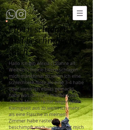
Eltern schlagen
und beschimpfen
mich
Hallo ich bin Alexia (12Jahre alt
Weiblich) meine Eltern schlagen
mich manchmal zb.wenn ich eine
schlechtere Note als eine 3-4 habe
oder wenn ich etwas gemacht
habe was ich nicht machen soll
.Meine Mutter rastet wegen jeder
Kleinigkeit aus zb.wenn ich mehr
als eine Flasche in meinem
Zimmer habe rastet sie aus
beschimpft mich und schlägt mich