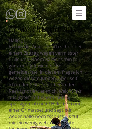
Er weicht mir aus
Hallo ;)!
Ich bin die Ana, die sich schon bei
einem Eintrag wegen vermisster
Brille und einem namens 'bin mir
ganz und gar nicht sicher'
gemeldet hat. In diesem fragte ich
wegen diesem Jungen. Aber seit
ich in der Sek bin und er in der
Real, ignoriert er mich, weicht mir
aus (meist mit einem lauten,
spassigen 'oh nein! Hilfe' (???) und
einer Grimasse) und sagt mir
weder hallo noch tschüss. Es tut
mir ein wenig weh, da wir gute