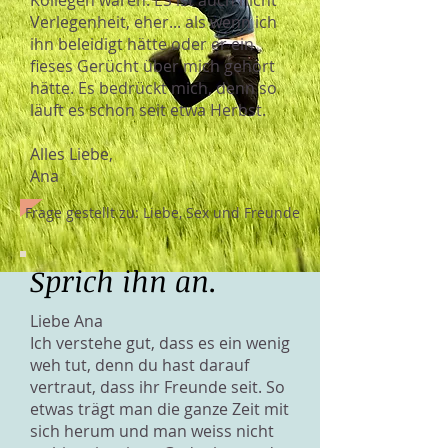
Kollegen waren. ES ist auch nicht
Verlegenheit, eher... als wenn ich
ihn beleidigt hätte oder er ein
fieses Gerücht über mich gehört
hätte. Es bedrückt mich, denn so
läuft es schon seit etwa Herbst.
Alles Liebe,
Ana
Frage gestellt zu: Liebe, Sex und Freunde
Sprich ihn an.
Liebe Ana
Ich verstehe gut, dass es ein wenig
weh tut, denn du hast darauf
vertraut, dass ihr Freunde seit. So
etwas trägt man die ganze Zeit mit
sich herum und man weiss nicht