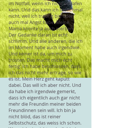
im Notfall, wenn ich nicht schlafen
kann. Und das kann ich manchmal
nicht, weil ich traurig bin oder
auch mal Angst habe. Meine
Mama könnte ja auch sterben.
Der Gedanke daran ist echt
schlimm. Und alle anderen, die ich
im Moment habe auch irgendwie.
Und keiner ist da, um mich zu
trösten. Das macht mich echt
fertig. Ich habe beschlossen, dass
ich das nicht mehr ertrage, so wie
es ist. Mein Herz geht kaputt
dabei. Das will ich aber nicht. Und
da habe ich irgendwie gemerkt,
dass ich eigentlich auch gar nicht
mehr die Freundin meiner beiden
Freundinnen sein will. Ich bin ja
nicht blöd, das ist reiner
Selbstschutz, das weiss ich schon.