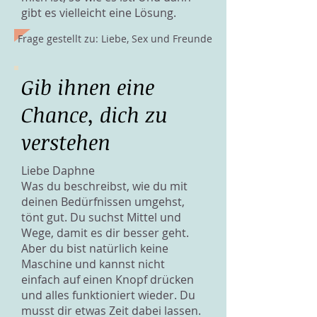
gibt es vielleicht eine Lösung.
Frage gestellt zu: Liebe, Sex und Freunde
Gib ihnen eine
Chance, dich zu
verstehen
Liebe Daphne
Was du beschreibst, wie du mit
deinen Bedürfnissen umgehst,
tönt gut. Du suchst Mittel und
Wege, damit es dir besser geht.
Aber du bist natürlich keine
Maschine und kannst nicht
einfach auf einen Knopf drücken
und alles funktioniert wieder. Du
musst dir etwas Zeit dabei lassen.