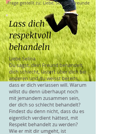
Frage gestellt zu: Liebe, Sex und Freunde
Lass dich
respektvoll
behandeln
Liebe Selina
Du sagst, dein Freund behandelt
dich schlecht, lästert über dich bei
anderen und du weisst bereits,
dass er dich verlassen will. Warum
willst du denn überhaupt noch
mit jemandem zusammen sein,
der dich so schlecht behandelt?
Findest du denn nicht, dass du es
eigentlich verdient hättest, mit
Respekt behandelt zu werden?
Wie er mit dir umgeht, ist