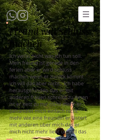
Freund will Schluss
machen
Ich weiss nicht was ich tun soll.
Mein freund ist gerade in den
ferien aber er wird schluss
machen wenn er zurück kommt
ich will das aber nicht.. Ich habe
herausgefunden das er mit
anderen frauen schreibt zu ihnen
ist er nett zu mir nicht mehr er
behandlet mich einfach nicht
mehr wie eine freundin er lästert
mit anderen über mich das er
mich nicht mehr liebt und all das