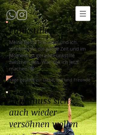
Funkstille
Meine Beste Freundin und ich
streiten uns die ganze Zeit und im
Moment ist gerade Funkstille
zwischen uns. Was soll ich jetzt
machen?😫
Frage gestellt zu: Liebe, Sex und Freunde
Man muss sich
auch wieder
versöhnen wollen