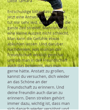
Liebe Tamara
Entschuldige bitte, dass du erst
jetzt eine Antwort bekommst. Es
tut mir sehr leid, dass ihr euch die
ganze Zeit streitet. Manchmal ist
eine kleine Auszeit nicht schlecht.
Man kann die Gefühle etwas
abkühlen lassen. Und darüber
nachdenken, was man an der
Freundschaft wirklich gern hat
und ob man in der Freundschaft
auch das bekommt, was man
gerne hätte. Anstatt zu grollen,
kannst du versuchen, dich wieder
an das Schöne an der
Freundschaft zu erinnern. Und
deine Freundin auch daran zu
erinnern. Denn streiten gehört
immer dazu, wichtig ist, dass man
sich danach wieder versöhnt und