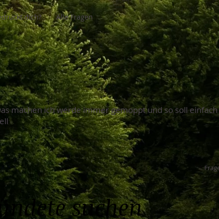
drückt dich?
Alle Fragen
 was machen ich werde immer gemoppt und so soll einfach
ell
Frage
bündete suchen