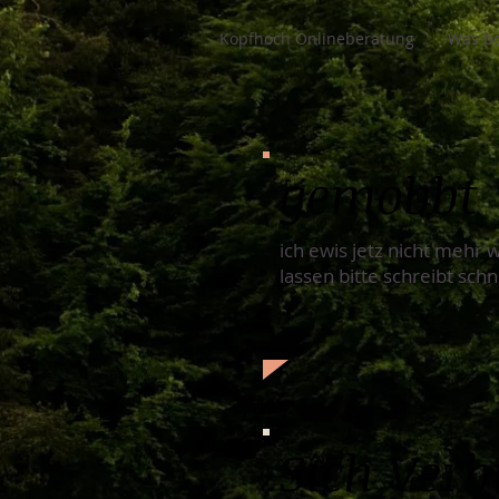
Kopfhoch Onlineberatung
Was be
gemobbt
ich ewis jetz nicht mehr
lassen bitte schreibt schn
Sich Ver