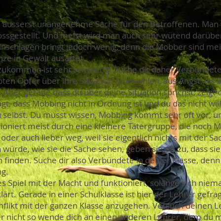
 äusserst unangenehme Sache für den Betroffenen. Man w
 blossgestellt. Und meist wird man auch sehr wütend darüber
inschlagen bringt jedoch wenig, denn die Mobber sind mei
nze in Gewalt ausartet.
zukommen ist sehr schwierig. Suche dir daher Verbündete
en Opfer über ihre Situation zu erzählen, aus Angst, als 
Aber gerade dass du über deine Situation sprichst, zeigt 
agt, dass Mobbing nicht in Ordnung ist und du das nicht wills
selbst. Du musst wissen, Mobbing kommt sehr oft vor, u
oniert meist durch eine kleinere Tätergruppe, die noch Mi
der auch lieber weg, weil sie eigentlich nichts mit der S
würde, wie sie die Sache sehen, geben sie oft zu, dass si
finden. Suche dir also Verbündete in deiner Klasse, denn 
ng.
es Spiel mit der Macht und funktioniert, solange sich niem
klärt. Gerade in einer Schulklasse ist hier der Lehrer gefr
likt mit der ganzen Klasse anzugehen. Versuch deinen Le
r nicht so wende dich an einen anderen Lehrer, dem du m