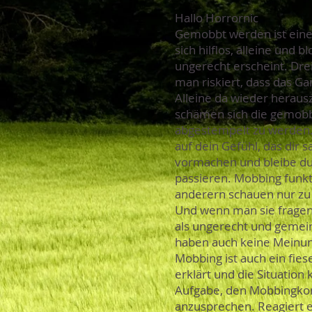
Hallo Horrornic
Gemobbt werden ist eine
sich hilflos, alleine und
ungerecht erscheint. Dre
man riskiert, dass das Ga
Alleine da wieder heraus
schämen sich die gemobbt
abgestempelt zu werden. 
auf dein Gefühl, das dir s
vormachen und bleibe du 
passieren. Mobbing funkti
anderern schauen nur zu o
Und wenn man sie fragen 
als ungerecht und gemein 
haben auch keine Meinu
Mobbing ist auch ein fies
erklärt und die Situation 
Aufgabe, den Mobbingkonf
anzusprechen. Reagiert e