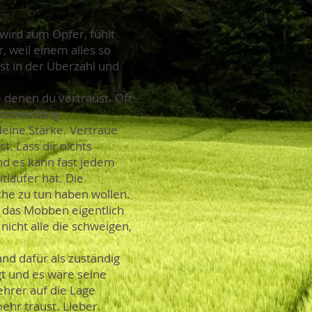
ird zum Opfer, fühlt
, weil einem alles so
st in der Überzahl und
 denen du vertraust. Oft
Schwächling
deine Stärke. Vertraue
t. Lass dir nichts
nd es kann fast jedem
tläufer hat. Die
ache zu tun haben wollen.
e das Mobben eigentlich
nicht alle die schweigen,
and dafür als zuständig
agt und es wäre seine
hrer auf die Lage
ehr traust. Lieber