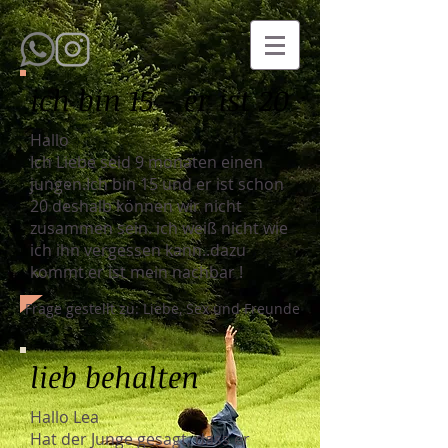
ich bin 15 - er ist 20
Hallo
Ich Liebe seid 9 monaten einen
jungen.Ich bin 15 und er ist schon
20 deshalb können wir nicht
zusammen sein. ich weiß nicht wie
ich ihn vergessen kann..dazu
kommt er ist mein nachbar !
Frage gestellt zu: Liebe, Sex und Freunde
lieb behalten
Hallo Lea
Hat der Junge gesagt, dass er