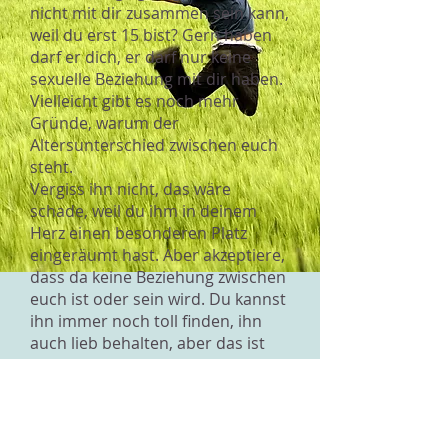
nicht mit dir zusammen sein kann,
weil du erst 15 bist? Gern haben
darf er dich, er darf nur keine
sexuelle Beziehung mit dir haben.
Vielleicht gibt es noch mehr
Gründe, warum der
Altersunterschied zwischen euch
steht.
Vergiss ihn nicht, das wäre
schade, weil du ihm in deinem
Herz einen besonderen Platz
eingeräumt hast. Aber akzeptiere,
dass da keine Beziehung zwischen
euch ist oder sein wird. Du kannst
ihn immer noch toll finden, ihn
auch lieb behalten, aber das ist
ganz allein dein Ding. Daraus wird
keine gegenseitige Liebe werden.
Nicht jede Liebe macht glücklich -
leider.