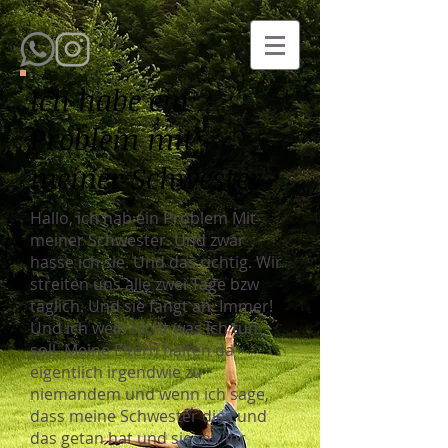
Ich habe ein
Problem mit
meiner Schwester
Hallo, ich hab ein Problem Mit
meiner Schwester. Und zwar
hasse ich sie. Und das richtig. Wir
streiten uns alle zwei Tage bzw
täglich. Und sie fängt an. Immer!
Und ich weiß nicht was ich tun
soll. Meine Eltern halten da
eigentlich irgendwie zu
niemandem und wenn ich sage,
dass meine Schwester dies und
das getan hat und sie mit ihr