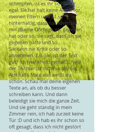
schimpfen, ist es ihr so richrig
egal. Sie hat halt keine Angst vor
meinen Eltern und ist so
hinterhältig, dass nachdem sie
mir zB eine Ohrfeige etc gegeben
hat oder so, sie sagt, dass ich sie
gegeben hätte und so.
Sie kann nie Kritik oder so
annehmen. Z.B. Sie: Ist der Text
gut? Ich (wahrheitsgemäß) : Naja
der Teil hier ist nicht so toll sie:
Ach halts Maul was weißt du
schon. Schau mal deine eigenen
Texte an, als ob du besser
schreiben kann. Und dann
beleidigt sie mich die ganze Zeit.
Und sie geht ständig in mein
Zimmer rein, ich hab zurzeit keine
Tür :D und ich hab es ihr schon so
oft gesagt, dass ich nicht gestört