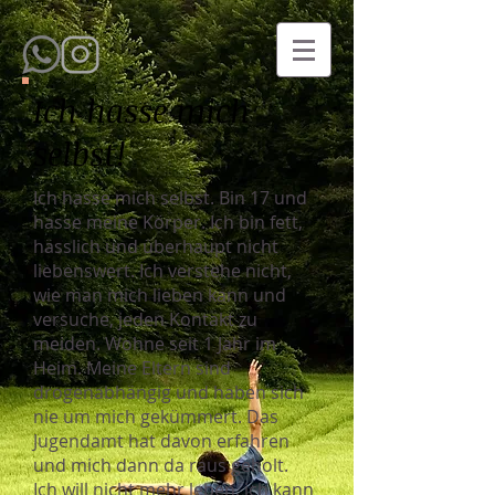
Ich hasse mich
selbst!
Ich hasse mich selbst. Bin 17 und
hasse meine Körper. Ich bin fett,
hässlich und überhaupt nicht
liebenswert. Ich verstehe nicht,
wie man mich lieben kann und
versuche, jeden Kontakt zu
meiden. Wohne seit 1 Jahr im
Heim. Meine Eltern sind
drogenabhängig und haben sich
nie um mich gekümmert. Das
Jugendamt hat davon erfahren
und mich dann da raus geholt.
Ich will nicht mehr leben, ich kann