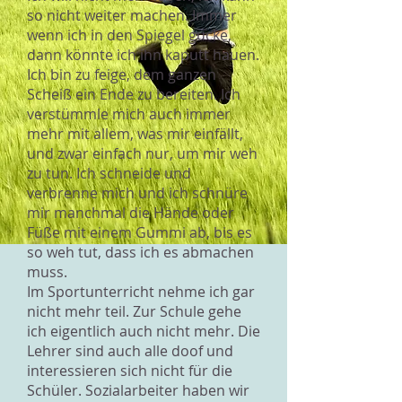
so nicht weiter machen. Immer
wenn ich in den Spiegel gucke,
dann könnte ich ihn kaputt hauen.
Ich bin zu feige, dem ganzen
Scheiß ein Ende zu bereiten. Ich
verstümmle mich auch immer
mehr mit allem, was mir einfällt,
und zwar einfach nur, um mir weh
zu tun. Ich schneide und
verbrenne mich und ich schnüre
mir manchmal die Hände oder
Füße mit einem Gummi ab, bis es
so weh tut, dass ich es abmachen
muss.
Im Sportunterricht nehme ich gar
nicht mehr teil. Zur Schule gehe
ich eigentlich auch nicht mehr. Die
Lehrer sind auch alle doof und
interessieren sich nicht für die
Schüler. Sozialarbeiter haben wir