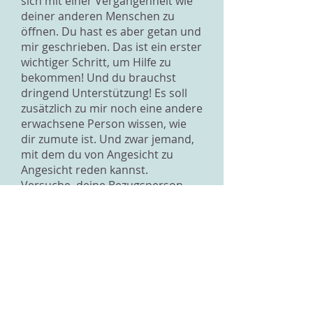
sich mit einer Vergangenheit wie
deiner anderen Menschen zu
öffnen. Du hast es aber getan und
mir geschrieben. Das ist ein erster
wichtiger Schritt, um Hilfe zu
bekommen! Und du brauchst
dringend Unterstützung! Es soll
zusätzlich zu mir noch eine andere
erwachsene Person wissen, wie
dir zumute ist. Und zwar jemand,
mit dem du von Angesicht zu
Angesicht reden kannst.
Versuche, deine Bezugsperson
anzusprechen und ihr mitzuteilen,
wie es dir momentan geht. Wenn
du zu ihr kein Vertrauen hast,
reicht es auch, ihr zu sagen, dass
du jemanden Professionellen
sehen möchtest, damit dir
geholfen werden kann. Das kann
eine Psychologin oder