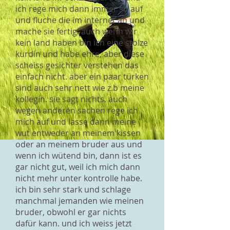
ich rege mich dann immer so auf
und fluche die im internet an und
mache sie fertig. auch wenn wir
kein land haben bin ich eine stolze
kurdin und habe ehre, aber diese
scheiss gesichter verstehen das
einfach nicht. aber ein paar türken
sind auch sehr nett wie z.b meine
kollegin. sie sagt nichts. auch
wegen anderen sachen rege ich
mich auf und lasse dann meine
wut entweder an meinem kissen
oder an meinem bruder aus und
wenn ich wütend bin, dann ist es
gar nicht gut, weil ich mich dann
nicht mehr unter kontrolle habe.
ich bin sehr stark und schlage
manchmal jemanden wie meinen
bruder, obwohl er gar nichts
dafür kann. und ich weiss jetzt