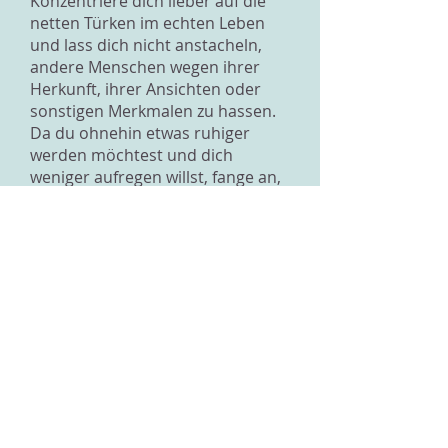
Konzentriere dich lieber auf die
netten Türken im echten Leben
und lass dich nicht anstacheln,
andere Menschen wegen ihrer
Herkunft, ihrer Ansichten oder
sonstigen Merkmalen zu hassen.
Da du ohnehin etwas ruhiger
werden möchtest und dich
weniger aufregen willst, fange an,
darauf zu achten, wie du denkst.
Wenn du dir zu anderen negative
Gedanken machst, wirst du dich
schlecht fühlen und dich oft
ärgern. Versuche stattdessen,
dich stärker auf neutrale oder
sogar positive Eigenschaften
anderer Menschen zu
konzentrieren. Wenn du das tust,
wirst du merken, dass du nicht
mehr so oft wütend wirst. Ein
gutes Mittel gegen Wut und Ärger