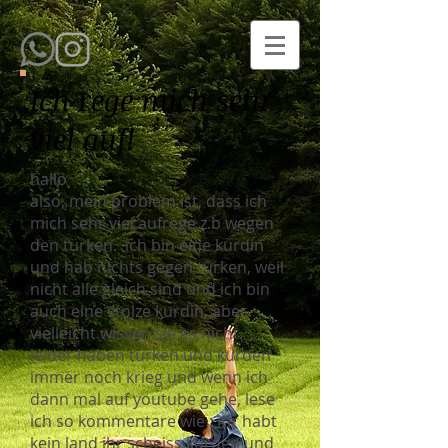
Ich rege mich sehr
viel auf!
hallo
also, mein problem ist, dass ich
mich sehr viel aufrege z.b wegen
den türken. ich bin eine kurdin
und hab nichts gegen türken, weil
nicht alle gleich sind und ich bin
auch eine stolze kurdin, aber
vielleicht wissen sie es nicht.
leider haben türken und kurden
immer noch krieg und wenn ich
dann mal auf youtube gehe, lese
ich so kommentare wie : ihr habt
kein land ihr scheiss kurden und