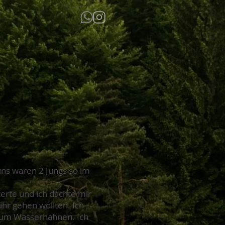
uns waren 2 Jungs so im
erte und ich dachte mir
uhr gehen wollten. Ich
zum Wasserhahnen. Ich