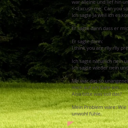
war alleine und lief hin 
<<Excuse me. Can you sp
Ich sagte Ja weil ich es k
Er sagte dann dass er mic
Er sagte dann:
I think you are rlly rlly p
Ich sagte natürlich nein 
Ich sagte wieder nein un
Mir war das so unangenehm
mich auf ein Date ein.
Also bitte was soll das?
Mein Problem wäre: Wie s
unwohl fühle.