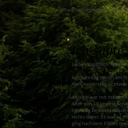
Kopfhoch Onlineberatung
Was be
Ich sagte
Liebes Kopfhoch Team
Am Sonntag bin ich am S
Am Donnerstag ist etwas 
Also ich war mit meiner 
Alter von 19 (meine Schä
Ich habe bemerkt das der
nichts dabei. Es war so 
ging nachdem Essen, mei