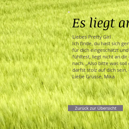
Es liegt 
Liebes Pretty Girl
Ich finde, du hast sich g
für dich eingeschätzt un
fühltest, liegt nicht an 
nach. „Also bitte was soll
darfst stolz auf dich sein
Liebe Grüsse, Mika
Zurück zur Übersicht