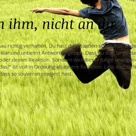
an ihm, nicht an dir
enau richtig verhalten. Du hast die Situation schon früh 
d klar und unbeirrt Antwort gegeben. Dass du dich lange 
dir oder deiner Reaktion. Sondern weil dieser Junge unang
 das?“ ist voll in Ordnung als innere Reaktion. Lass dich ni
, dass so souverän reagiert hast.