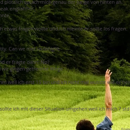
und plötzlich sprach mich genau der Junge von hinten an.
eak english?>>
onnte.
h etwas fragen wollte und ich meinte er sollte los fragen.
retty. Can we met us tonight.
und er fragte dann: No?
d wir gingen getrennte Wege
 weil ich erst 15 bin und ich nicht mal wusste wie er hei
ollte ich mit dieser Situation umgehen weil ich mich 7 st
Frage