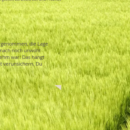
wahrgenommen, die Lage
danach noch unwohl
enehm war. Das hängt
cht verunsichern. Du