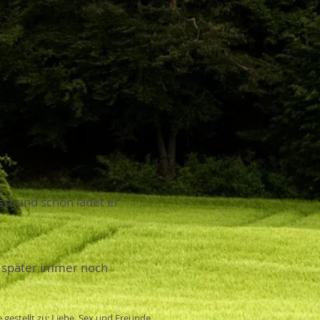
sst und schon ladet er
d später immer noch
 gestellt zu: Liebe, Sex und Freunde