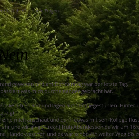
drückt dich?
Alle Fragen
 Nein
trand gewesen und am Donnerstag war der letzte Tag.
passiert was mich durcheinander gebracht hat.
Familie am Strand und lagen auf den Liegestühlen. Hinter 
tzung)
 eine mich anschaut und dann etwas mit sein Kollege flüst
15 uhr und wir gingen recht früh Abendessen da wir um 16 
ne Hände waschen und es war schon ein weiter Weg bis 