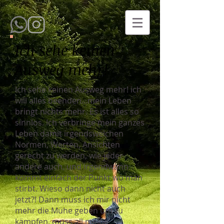
Ich sehe keinen
Ausweg mehr!
Ich sehe keinen Ausweg mehr! ich
will alles beenden...mein Leben
bringt nichts mehr. Es ist alles so
sinnlos. Ich verbringe mein ganzes
Leben damit irgendswelchen
Normen, Werten, Ansichten
gerecht zu werden, wie jeder
andere auch, und irgendwann
kommt einfach der Punkt wo man
stirbt. Wieso dann nicht auch
jetzt?! Dann muss ich mir nicht
mehr die Mühe geben um zu
kämpfen, muss all meine