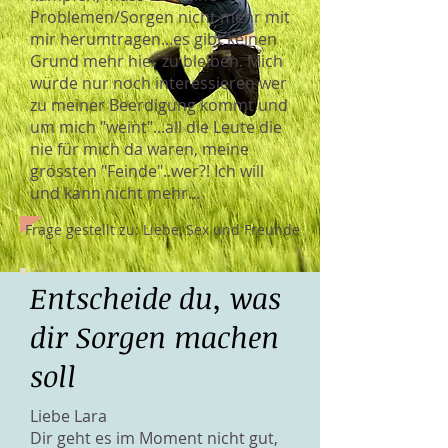
Problemen/Sorgen nicht mehr mit
mir herumtragen...es gibt keinen
Grund mehr hier zu bleiben. Mich
würde nur noch interessieren wer
zu meiner Beerdigung kommt und
um mich "weint"...all die Leute die
nie für mich da waren, meine
grössten "Feinde"..wer?! Ich will
und kann nicht mehr...
Frage gestellt zu: Liebe, Sex und Freunde
Entscheide du, was
dir Sorgen machen
soll
Liebe Lara
Dir geht es im Moment nicht gut,