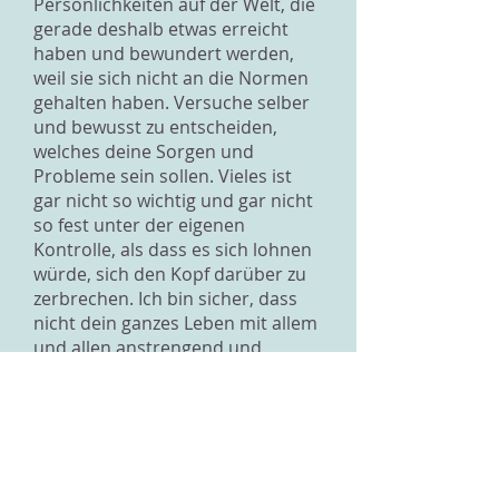
Persönlichkeiten auf der Welt, die
gerade deshalb etwas erreicht
haben und bewundert werden,
weil sie sich nicht an die Normen
gehalten haben. Versuche selber
und bewusst zu entscheiden,
welches deine Sorgen und
Probleme sein sollen. Vieles ist
gar nicht so wichtig und gar nicht
so fest unter der eigenen
Kontrolle, als dass es sich lohnen
würde, sich den Kopf darüber zu
zerbrechen. Ich bin sicher, dass
nicht dein ganzes Leben mit allem
und allen anstrengend und
frustrierend ist.
Überlege dir in Ruhe, welche
Momente und Menschen und
auch welche Seiten an dir und
deiner Handlungen dich
verzweifeln lassen und unglücklich