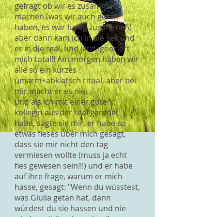
gefragt ob wir es zusammen
machen (was wir auch getan
haben, es war lustig zusammen)
aber dann kam ich in die sek und
er in die real, und jetzt ignoriert
mich total!! Am morgen haben wir
alle so ein kurzes
umarm+abklatsch ritual, aber bei
mir macht er es nie.
und als ich mit einer guten
kollegin aus der real geredet
habe, sagte sie mir, er habe so
etwas fieses über mich gesagt,
dass sie mir nicht den tag
vermiesen wollte (muss ja echt
fies gewesen sein!!!) und er habe
auf ihre frage, warum er mich
hasse, gesagt: "Wenn du wüsstest,
was Giulia getan hat, dann
würdest du sie hassen und nie