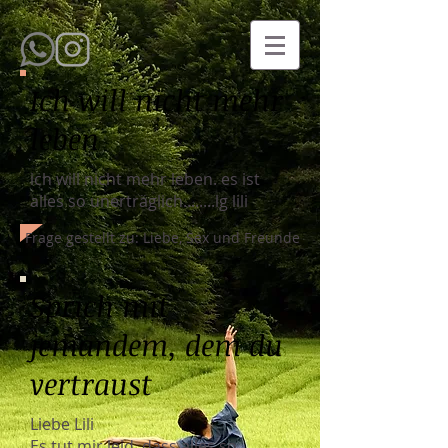
Ich will nicht mehr
leben
ich will nicht mehr leben. es ist
alles so unerträglich........lg lili
Frage gestellt zu: Liebe, Sex und Freunde
Sprich mit
jemandem, dem du
vertraust
Liebe Lili
Es tut mir leid, dass alles so