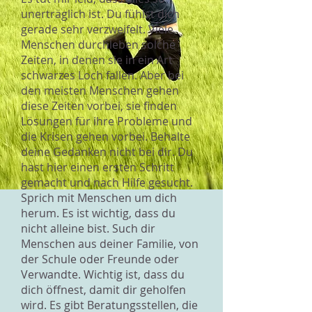
unerträglich ist. Du fühlst dich
gerade sehr verzweifelt. Viele
Menschen durchleben solche
Zeiten, in denen sie in ein Art
schwarzes Loch fallen. Aber bei
den meisten Menschen gehen
diese Zeiten vorbei, sie finden
Lösungen für ihre Probleme und
die Krisen gehen vorbei. Behalte
deine Gedanken nicht bei dir. Du
hast hier einen ersten Schritt
gemacht und nach Hilfe gesucht.
Sprich mit Menschen um dich
herum. Es ist wichtig, dass du
nicht alleine bist. Such dir
Menschen aus deiner Familie, von
der Schule oder Freunde oder
Verwandte. Wichtig ist, dass du
dich öffnest, damit dir geholfen
wird. Es gibt Beratungsstellen, die