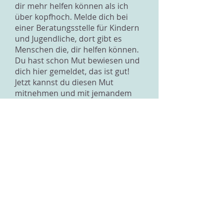
dir mehr helfen können als ich
über kopfhoch. Melde dich bei
einer Beratungsstelle für Kindern
und Jugendliche, dort gibt es
Menschen die, dir helfen können.
Du hast schon Mut bewiesen und
dich hier gemeldet, das ist gut!
Jetzt kannst du diesen Mut
mitnehmen und mit jemandem
sprechen. Ich bin sicher du
schaffst es jemanden zu finden
und du wirst diese Zeit
überstehen und noch stärker raus
kommen. Denn du hast es
verdient, dass dein Leben
erträglich ist und dich glücklich
macht.
Lieber Gruss, Kim
Zurück zur Übersicht