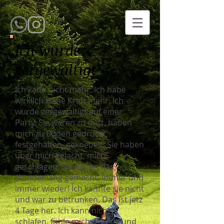
Ich wurde
vergewaltigt
Ich kann nicht mehr. Ich habe
wirklich keine Kraft mehr. Ich
wurde vergewaltigt auf einer
Party. Sie waren zu dritt, haben
mich zu Boden gedrückt,
festgehalten, geknebelt. Sie haben
über mich gelacht, mich
geschlagen. Sie haben das
stundenlang gemacht, immer und
immer wieder! Ich kannte sie nicht
und war zu betrunken. Das ist jetz
4 Tage her. Ich kann nicht
schlafen, fühle mich dreckig und