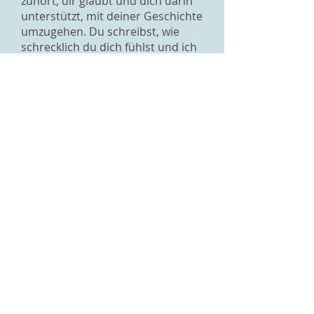
zuhört, dir glaubt und dich darin
unterstützt, mit deiner Geschichte
umzugehen. Du schreibst, wie
schrecklich du dich fühlst und ich
glaube dir. Es reicht aber nicht
aus, nur mir davon zu erzählen.
Du fragst, ob du etwas tun kannst.
Ja! Suche dir eine erwachsene
Person, am besten eine Frau
(deine Mutter?), der du das
Schreckliche anvertrauen kannst.
Ich denke auch, dass du
professionelle Hilfe brauchst, z.B.
eine Therapie, damit du lernen
kannst, die Vergewaltigung zu
verarbeiten und wieder nach
vorne zu schauen. Es gibt auch
spezielle Fachstellen für Mädchen
und Frauen, denen das Gleiche
passiert ist wie dir. Ich kann dir
helfen, einen solchen Ort zu