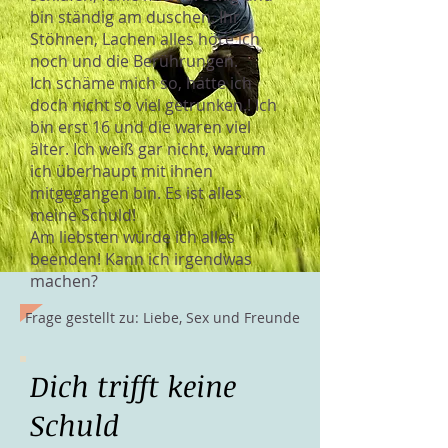
bin ständig am duschen. Ihr
Stöhnen, Lachen alles höre ich
noch und die Berührungen.
Ich schäme mich so, hätte ich
doch nicht so viel getrunken.! Ich
bin erst 16 und die waren viel
älter. Ich weiß gar nicht, warum
ich überhaupt mit ihnen
mitgegangen bin. Es ist alles
meine Schuld!
Am liebsten würde ich alles
beenden! Kann ich irgendwas
machen?
Frage gestellt zu: Liebe, Sex und Freunde
Dich trifft keine
Schuld