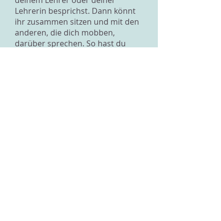
deinem Lehrer oder deiner
Lehrerin besprichst. Dann könnt
ihr zusammen sitzen und mit den
anderen, die dich mobben,
darüber sprechen. So hast du
auch die Möglichkeit zu sagen, wie
leid es dir tut. Du wirst sehen,
wenn du dich bei deinem Lehrer
ausgesprochen hast, wird es dir
schon besser gehen. Hab nur Mut
und mach es gleich morgen!
Lieber Gruss
Zurück zur Übersicht
Impressum
Datenschutz
© 2026 IOGT Schweiz
Alle Rechte vorbehalten