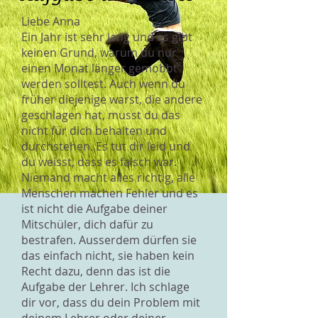
Liebe Anna
Ein Jahr ist sehr lang und es gibt
keinen Grund, warum du nur
einen Monat länger gemobbt
werden solltest. Auch wenn du
früher diejenige warst, die andere
geschlagen hat, musst du das
nicht für dich behalten und
durchstehen. Es tut dir leid und
du weisst, dass es falsch war.
Niemand macht alles richtig, alle
Menschen machen Fehler und es
ist nicht die Aufgabe deiner
Mitschüler, dich dafür zu
bestrafen. Ausserdem dürfen sie
das einfach nicht, sie haben kein
Recht dazu, denn das ist die
Aufgabe der Lehrer. Ich schlage
dir vor, dass du dein Problem mit