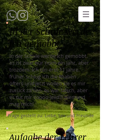
in der Schule werde
ich gemobbt
in der schule werde ich gemobbt.
es ist zwar nur noch ein jahr, aber
trozdem. ich bin erst 11 jahre.
früher schlug ich die knaben
öfters und jetzt wollen sie es mir
zurück zahlen. es war falsch, aber
es tut mir soooo leiid!!! niemand
mag mich!
Frage gestellt zu: Liebe, Sex und Freunde
Aufgabe der Lehrer