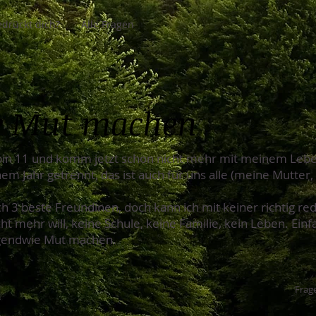
drückt dich?
Alle Fragen
e Mut machen
 bin 11 und komm jetzt schon nicht mehr mit meinem Lebe
nem Jahr getrennt, das ist auch für uns alle (meine Mutte
ich 3 beste Freundinen, doch kann ich mit keiner richtig re
cht mehr will, keine Schule, keine Familie, kein Leben. Ein
irgendwie Mut machen.
Frage