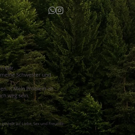
n klar.
r, meine Schwester und
den. :( Mein Problem ist
fach weg sein.
 gestellt zu: Liebe, Sex und Freunde