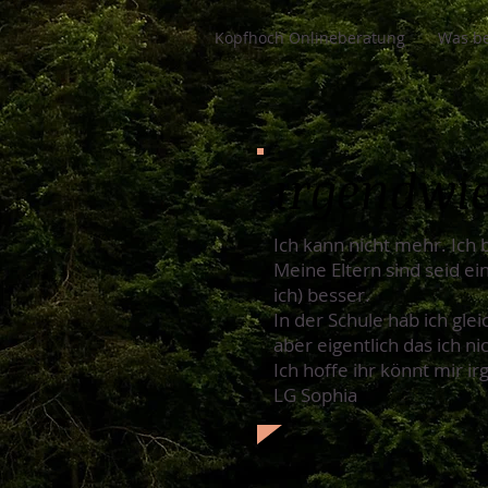
Kopfhoch Onlineberatung
Was be
irgendwi
Ich kann nicht mehr. Ich
Meine Eltern sind seid ei
ich) besser.
In der Schule hab ich gle
aber eigentlich das ich ni
Ich hoffe ihr könnt mir 
LG Sophia