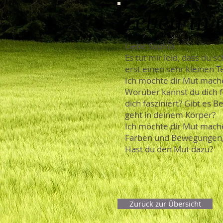
Leben in 
Liebe Sophia
Es tut mir leid, dass du 
erst einen sehr kleinen T
Ich möchte dir Mut mache
Worüber kannst du dich fr
dich fasziniert? Gibt es 
geht in deinem Körper?
Ich möchte dir Mut mache
Farben und Bewegungen, 
Hast du den Mut dazu?
Zurück zur Übersicht