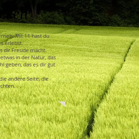
ecken
ernen. Mit 11 hast du
s erlebst.
s dir Freude macht.
 etwas in der Natur, das
l geben, das es dir gut
ie andere Seite, die
chten.