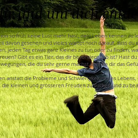
dir und um dich entd
schon so früh keine Lust mehr hast, dein Leben kennen zu l
eil davon gesehen und vieles wartet noch darauf, dass du e
n, jeden Tag etwas ganz Kleines zu tun oder zu finden, wa
euen? Gibt es ein Tier, das dir besonders lieb ist? Hast du
Bewegungen, die du sehr gerne machst und die dir das Gefüh
n anstatt die Probleme und Schwierigkeiten des Lebens, d
die kleinen und grösseren Freuden zu suchen und zu bea