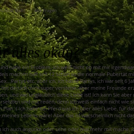
drückt dich?
Alle Fragen
ir alles okay?
lt und habe ein Problem, ich weiß nicht ob mit mir irgendw
els machen halt seit 12 schon so die normale Pubertät mi
Sex...Partys etc. aber ich, ich hasse Partys, ich war seit 6 J
mit den ich mich super verstehe, aber meine Freunde erz
ben, und wie unglaublich diese Liebe ist! Ich kann Sie aber
ersetzten und mit reden, denn ich weiß einfach nicht wie si
 Plan :( Ich habe ein Pferd was ich über alles Liebe, für das
 meines Lebens wäre! Aber das ist warscheinlich nicht da
n ich auch angucke oder sehe oder mal mehr mit mache, 