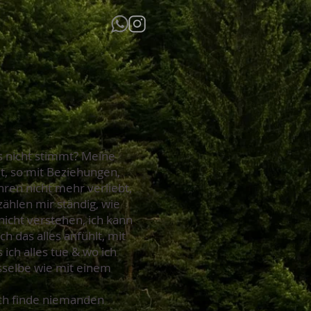
as nicht stimmt? Meine
t, so mit Beziehungen,
ahren nicht mehr verliebt,
ählen mir ständig, wie
 nicht verstehen, ich kann
ch das alles anfühlt, mit
 ich alles tue & wo ich
sselbe wie mit einem
ich finde niemanden