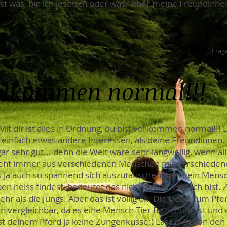
st was, bin ich lesbisch oder was? Aber meine Freundinnen
Frage
volkommen normal!!!
Mit dir ist alles in Ordnung, du bist vollkommen normal!!! 
 einfach etwas andere Interessen, als deine Freundinnen, 
gar sehr gut... denn die Welt wäre sehr langweilig, wenn a
teht immer aus verschiedenen Menschen mit verschieden
s ja auch so spannend sich auszutauschen, weil kein Mensch
heiss findest, bedeutet das nicht das du lesbisch bist. Zu
hr als die Jungs. Aber das ist völlig ok. Die Liebe zum Pferd
n vergleichbar, da es eine Mensch-Tier Beziehung ist und 
gibst deinem Pferd ja keine Zungenküsse;) Lass dich von d