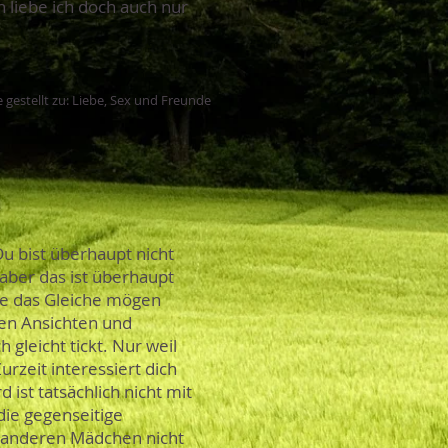
 liebe ich doch auch nur
 gestellt zu: Liebe, Sex und Freunde
Du bist überhaupt nicht
aber das ist überhaupt
lle das Gleiche mögen
en Ansichten und
 gleicht tickt. Nur weil
rzeit interessiert dich
 ist tatsächlich nicht mit
die gegenseitige
en anderen Mädchen nicht