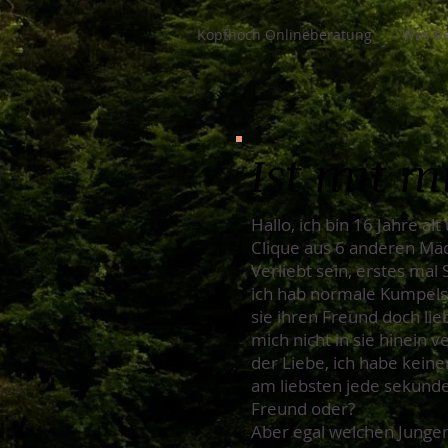
Kopfhoch Onlineberatung
Was be
Ist mit m
Hallo, ich bin 16 Jahre a
Clique aus 6 anderen Mäd
Verliebt sein, erstes mal 
ich hab normale Kumpels 
sie ihren Freund doch lie
mich nicht in sie hinein v
der Liebe, ich habe keinen
am liebsten jede sekunde
Freund oder?
Aber egal welchen Junge