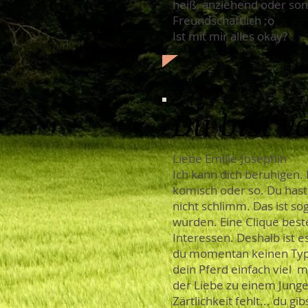
heiß, anziehend oder son
Freundschaftlich ;o
Ist mit mir alles okay?
Du bist 
Liebe Emilie-Josephin
Ich kann dich beruhigen. 
komisch oder so. Du hast
nicht schlimm. Das ist so
würden. Eine Clique bes
Interessen. Deshalb ist e
du momentan keinen Typen 
dein Pferd einfach viel me
der Liebe zu einem Junge
Zärtlichkeit fehlt... du 