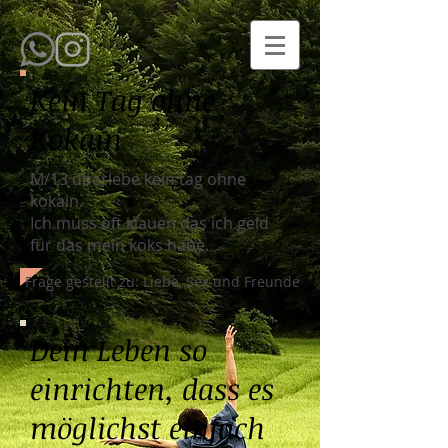
Kein Tag ohne
Kokain
M/13 überlebe kein tag ohne
kokain.
Ich muss oft klauen das ich geld
für das mein koks habe.
Frage gestellt zu: Liebe, Sex und Freunde
Dein Leben so
einrichten, dass es
möglichst einfach