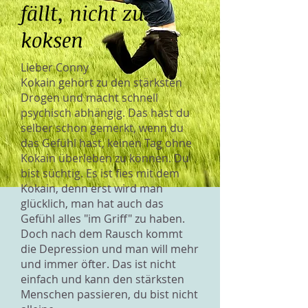
fällt, nicht zu
koksen
Lieber Conny
Kokain gehört zu den stärksten
Drogen und macht schnell
psychisch abhängig. Das hast du
selber schon gemerkt, wenn du
das Gefühl hast, keinen Tag ohne
Kokain überleben zu können. Du
bist süchtig. Es ist fies mit dem
Kokain, denn erst wird man
glücklich, man hat auch das
Gefühl alles "im Griff" zu haben.
Doch nach dem Rausch kommt
die Depression und man will mehr
und immer öfter. Das ist nicht
einfach und kann den stärksten
Menschen passieren, du bist nicht