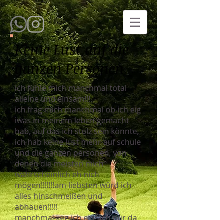
Keine Lust auf die
ganzen Personen
ich fühle mich manchmal total
alleine und einsam!!!
ich frag mich manchmal ob ich eig
iwas in meinem leben gemacht
hab, auf das ich stolz sein könnte,
ich hab keine lust mehr auf schule
und die ganzen personen, von
denen die meisten mich
wahrscheinlich eh nich
mögen!!!!!!!am liebsten würd ich
alles hinschmeißen und
abhauen!!!!!
manchmal lieg ich einfach nur da