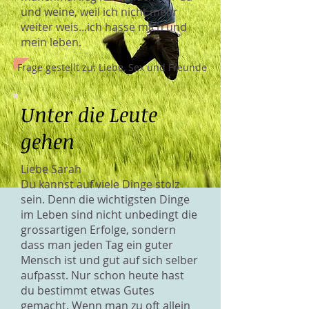
und weine, weil ich nicht mehr
weiter weis...ich hasse mich und
mein leben.
Frage gestellt zu: Liebe, Sex und Freunde
Unter die Leute
gehen
Liebe Sarah
Du kannst auf viele Dinge stolz
sein. Denn die wichtigsten Dinge
im Leben sind nicht unbedingt die
grossartigen Erfolge, sondern
dass man jeden Tag ein guter
Mensch ist und gut auf sich selber
aufpasst. Nur schon heute hast
du bestimmt etwas Gutes
gemacht. Wenn man zu oft allein