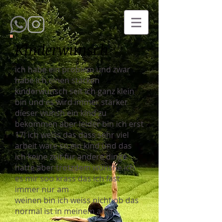
Kinderwunsch
ich habe ein problem und zwar
habe ich einen starken
kinderwunsch seit ich ganz klein
bin und es wird immer stärker
dieser wunsh ein kind zu
bekommen aber leider bin ich erst
17! ich weiss das dass sehr viel
arbeit wäre so ein kind und das
ich keine zeit für andere dinge
hätte aber trotzdem wünshe ich
es mir soo krass das ich fast
immer nur am
weinen bin ich weiss nicht ob das
normal ist in meinem alter...