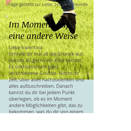
Frage gestellt zu: Liebe, Sex und Freunde
Im Moment auf
eine andere Weise
Liebe Valentina
Schreib dir mal all die Gründe auf,
warum du gerne ein Kind hättest.
Es sind bestimmt ganz
verschiedene Gründe. Nimm dir
Zeit, über alles nachzudenken und
alles aufzuschreiben. Danach
kannst du dir bei jedem Punkt
überlegen, ob es im Moment
andere Möglichkeiten gibt, das zu
bekommen, was du dir von einem
Kind wünschst. So kannst du dich
über die Zeit hinwegtrösten, bis