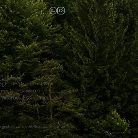
dheit.
ge. Der Grund ist weil
 ein Grund wäre in
itarbeiter sind nicht so
 gestellt zu: Liebe, Sex und Freunde