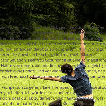
die Entscheidung
zu lesen. Du musst ziemlich stark sein, dass du es trotz de
st, in die Schule und zur Arbeit zu gehen. Schaffst du es,
fen? Ein bisschen Zeit und Raum für dich selber, um dich 
eil es so wichtig ist, dass man wichtige Entscheidungen w
 du mit jemandem darüber sprechen? Es hilft, in Worte zu 
nneren die Angst ein bisschen. Und man sieht klarer.
 dieser Situation. Fachfrau Gesundheit ist eine sehr anstr
r Hälfte von denen, die mit dir angefangen haben, gleich ge
er dich okay findet? Und vor allem: gibt es jemanden, den
 gleich Freundschaft für immer sein. Aber eine Mitkämpfer
er Fachperson zu gehen. Eine Therapeutin/ein Therapeut zu
 gut helfen. Ich würde dir das unbedingt raten.
rklich, dass du lieb zu dir bist und dir Gutes tust. Egal was
ht tief durchatmen und dir etwas Kleines gönnen.