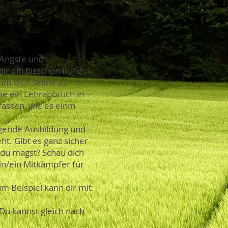
r Ängste und
 dir ein bisschen Ruhe
um dich selbst zu
ie ein Lehrabbruch in
fassen, wie es einm
engende Ausbildung und
ht. Gibt es ganz sicher
 du magst? Schau dich
in/ein Mitkämpfer für
m Beispiel kann dir mit
. Du kannst gleich nach