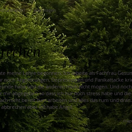
drückt dich?
Alle Fragen
brechen
te meine Lehre begonnen. Ich arbeite als Fachfrau Gesun
nur noch Angstörungen, Depressionen und Panikattacke krie
Freunde habe und die anderen mich nicht mögen. Und noch
 mir abgegeben so dass ich nur noch stress habe und die M
infach nicht bereit zum arbeiten und alles das rum und dran.
e abbrechen aber ich habe Angst.
Frage