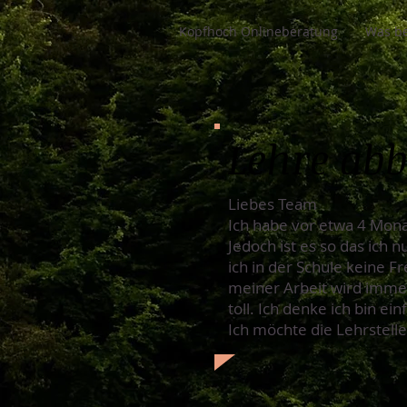
Kopfhoch Onlineberatung
Was be
Lehre ab
Liebes Team
Ich habe vor etwa 4 Mona
Jedoch ist es so das ich 
ich in der Schule keine 
meiner Arbeit wird immer
toll. Ich denke ich bin e
Ich möchte die Lehrstell