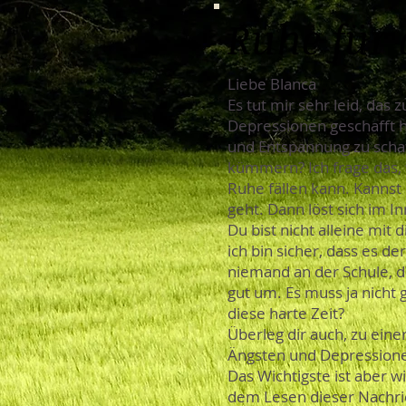
Ruhe für 
Liebe Blanca
Es tut mir sehr leid, das 
Depressionen geschafft ha
und Entspannung zu schaf
kümmern? Ich frage das, w
Ruhe fällen kann. Kannst
geht. Dann löst sich im I
Du bist nicht alleine mit
ich bin sicher, dass es de
niemand an der Schule, d
gut um. Es muss ja nicht
diese harte Zeit?
Überleg dir auch, zu ein
Ängsten und Depressionen
Das Wichtigste ist aber wi
dem Lesen dieser Nachric