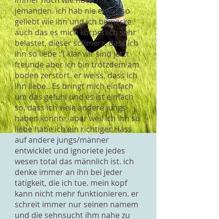
immer noch wie noch nie
jemanden. ich hab nie etwas so
geliebt wie ihn und ich bemerke
auch das es mich körperlich sehr
belastet, dieser schmerz, dass ich
ihn so liebe :'( klar wir sind jetzt
freunde aber ich bin trotzdem am
boden zerstört. er weiss, dass ich
ihn liebe.. Es bringt mich einfach
um das gefühl und es ist einfach
so, dass ich viele andere jungs
haben könnte, aber weil ich ihn so
liebe habe ich ein richtiger Hass
auf andere jungs/männer
entwicklet und ignoriete jedes
wesen total das männlich ist. ich
denke immer an ihn bei jeder
tätigkeit, die ich tue. mein kopf
kann nicht mehr funktionieren. er
schreit immer nur seinen namem
und die sehnsucht ihm nahe zu