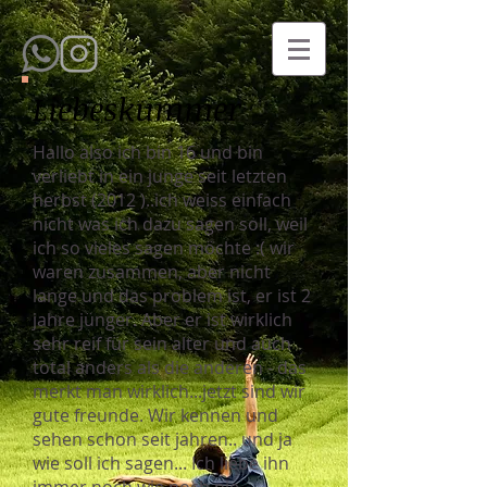
Liebeskummer
Hallo also ich bin 16 und bin
verliebt in ein junge seit letzten
herbst (2012 )..ich weiss einfach
nicht was ich dazu sagen soll, weil
ich so vieles sagen möchte :( wir
waren zusammen, aber nicht
lange und das problem ist, er ist 2
jahre jünger. Aber er ist wirklich
sehr reif für sein alter und auch
total anders als die anderen - das
merkt man wirklich...jetzt sind wir
gute freunde. Wir kennen und
sehen schon seit jahren.. und ja
wie soll ich sagen... Ich liebe ihn