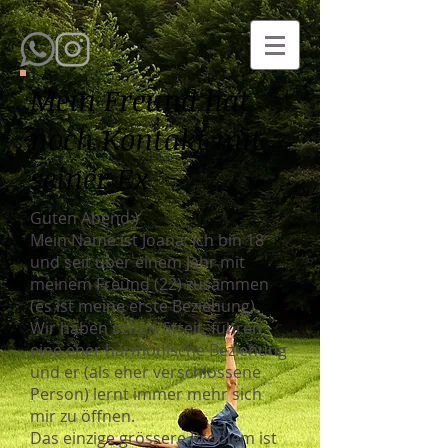
Mein Freund hat
noch Kontakt mit
seiner Ex
Guten Abend:)
Mein Name ist Joana, ich bin 18
und seit über einem Jahr mit
meinem Freund (22) zusammen
(es ist meine erste Beziehung).
Wir haben selten Streit, führen
eine eher harmonische Beziehung
und er (als eher verschlossene
Person) lernt immer mehr sich
mir zu öffnen.
Das einzige grössere Problem ist