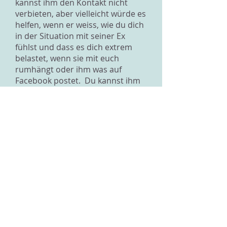
kannst ihm den Kontakt nicht
verbieten, aber vielleicht würde es
helfen, wenn er weiss, wie du dich
in der Situation mit seiner Ex
fühlst und dass es dich extrem
belastet, wenn sie mit euch
rumhängt oder ihm was auf
Facebook postet. Du kannst ihm
auch sagen, dass du das Gefühl
hast, sie gehe überhaupt nicht
nett mit ihm um. Rede mit ihm
über die Situation, vielleicht könnt
ihr zusammen eine Lösung finden,
damit die Situation für dich
erträglicher wird. Wenn er den
Kontakt mit ihr halten will, solltest
du versuchen, das zu akzeptieren.
Er ist nicht mehr mit ihr
zusammen, sondern mit dir und
ihr habt eine gute Beziehung. Und
du sagst selbst, dass du dich