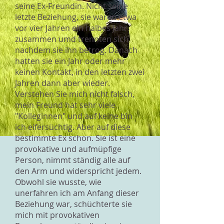
seine Ex-Freundin. Nicht seine
letzte Beziehung, sie waren etwa
vor vier Jahren ein halbes Jahr
zusammen umd trennten sich
nachdem sie ihn betrog. Danach
hatten sie ein Jahr oder mehr
keinen Kontakt, in den letzten zwei
Jahren dann aber wieder.
Verstehen Sie mich nicht falsch,
mein Freund hat sehr viele
"Kolleginnen" und auf keine bin
ich eifersüchtig. Aber auf diese
bestimmte Ex schon. Sie ist eine
provokative und aufmüpfige
Person, nimmt ständig alle auf
den Arm und widerspricht jedem.
Obwohl sie wusste, wie
unerfahren ich am Anfang dieser
Beziehung war, schüchterte sie
mich mit provokativen