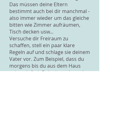
Das müssen deine Eltern
bestimmt auch bei dir manchmal -
also immer wieder um das gleiche
bitten wie Zimmer aufräumen,
Tisch decken usw...
Versuche dir Freiraum zu
schaffen, stell ein paar klare
Regeln auf und schlage sie deinem
Vater vor. Zum Beispiel, dass du
morgens bis du aus dem Haus
gehst einfach Ruhe brauchst oder
eben dass du nicht willst, dass er
dir das Gesicht tätschelt. Du
kannst ihm erklären, dass du ihn
wirklich lieb hast, doch dass du
halt der Typ Mensch bist, der
manchmal für sich sein will. Er
muss langsam verstehen, dass du
eine eigene Persönlichkeit hast.
Da du im Moment grundsätzlich