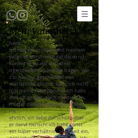
Mein Vater nervt
heey...
ich hab ein problem mit meinem
vater: er nervt mich so! dauernd
kommt er zu mir und stellt
irgendwelche dummen fragen, wie
z.b: naa gut geschlafen? was
machst du? ehrlich: kann ich nicht
mal meine ruhe haben?! ich habs
ihm oft gesagt, auch mit meiner
mutter darüber geredet.. bringt
nix -.-
ehrlich, ich liebe ihn schon, aber
er nervt tierisch! ich habe sonst
ein super verhältnis.. aber seit ein,