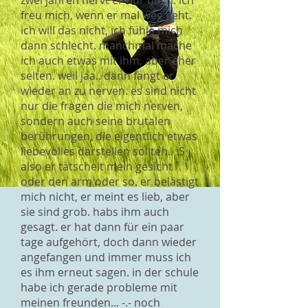
zwei jahren nervt er nur noch. ich
freu mich, wenn er mal weg geht.
ich will das nicht, ich fühle mich
dann schlecht. manchmal mache
ich auch etwas mit ihm, aber eher
selten. weil jaa.. dann fängt er
wieder an zu nerven. es sind nicht
nur die fragen die mich nerven,
sondern auch seine brutalen
berührungen, die eigentlich etwas
liebevolles darstellen sollten.. :S
also er tätschelt mein gesicht
oder den arm oder so. er belästigt
mich nicht, er meint es lieb, aber
sie sind grob. habs ihm auch
gesagt. er hat dann für ein paar
tage aufgehört, doch dann wieder
angefangen und immer muss ich
es ihm erneut sagen. in der schule
habe ich gerade probleme mit
meinen freunden... -.- noch