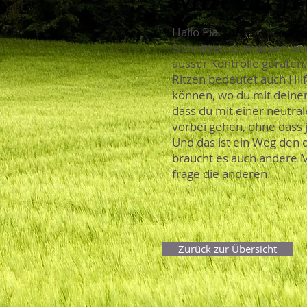
Hallo Pia
Sich ritzen zu müssen ist
ausser Kontrolle geraten.
Ritzen bedeutet auch Hi
können, wo du mit deinem
dass du mit einer neutra
vorbei gehen, ohne dass j
Und das ist ein Weg den 
braucht es auch andere M
frage die anderen.
Zurück zur Übersicht