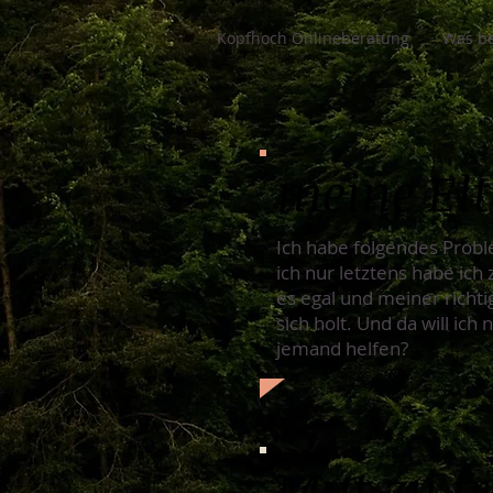
Kopfhoch Onlineberatung
Was be
meine Elt
Ich habe folgendes Proble
ich nur letztens habe ich
es egal und meiner richti
sich holt. Und da will ich
jemand helfen?
Mut zu f