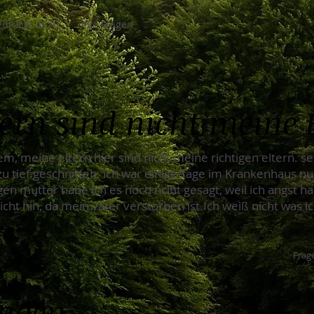
drückt dich?
Alle Fragen
ern sind nicht meine 
m, meine eltern hier sind nicht meine richtigen eltern. se
 zu tief geschnitten. ich war einige Tage im Krankenhaus nu
gen mutter habe ich es noch nciht gesagt, weil ich angst h
 nicht hin, da mein vater verstorben ist.Ich weiß nicht was i
Frage
ragen