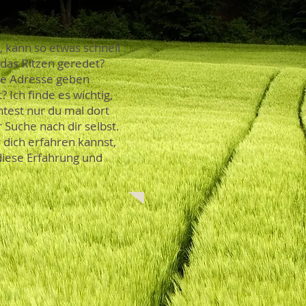
, kann so etwas schnell
 das Ritzen geredet?
ne Adresse geben
Ich finde es wichtig,
test nur du mal dort
 Suche nach dir selbst.
 dich erfahren kannst,
diese Erfahrung und