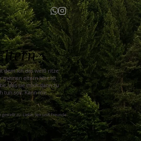
Eltern
it dem ich das weiß ritze
r meinen eltern hier ist
abe, das sie mich dann zu
ch tun soll. Kann mir
 gestellt zu: Liebe, Sex und Freunde