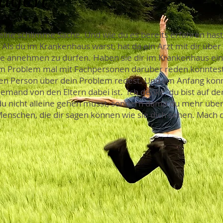
 eine schlimme Sache. Und wie du es bereits erfahren hast
 Als du im Krankenhaus warst, hat da ein Arzt mit dir über
lfe annehmen zu dürfen. Haben sie dir im Krankenhaus ei
 Problem mal mit Fachpersonen darüber reden könntest? 
len Person über dein Problem redest. Und am Anfang könn
emand von den Eltern dabei ist. Ich denke, du bist auf der
du nicht alleine gehen musst, sondern damit du mehr über
enschen, die dir sagen können wie sie dich sehen. Mach 