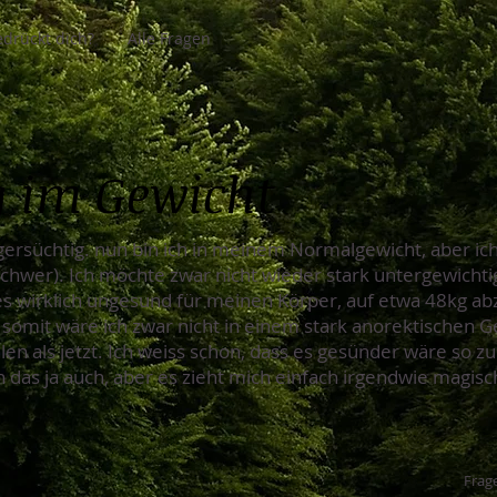
drückt dich?
Alle Fragen
g im Gewicht
gersüchtig. nun bin ich in meinem Normalgewicht, aber ich
schwer). Ich möchte zwar nicht wieder stark untergewichti
 wirklich ungesund für meinen Körper, auf etwa 48kg a
 somit wäre ich zwar nicht in einem stark anorektischen G
n als jetzt. Ich weiss schon, dass es gesünder wäre so zu
ich das ja auch, aber es zieht mich einfach irgendwie magi
Frage