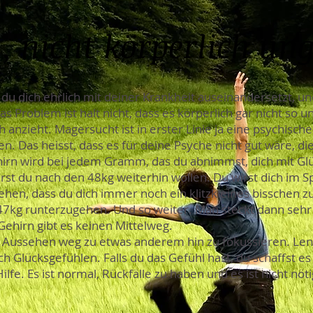
, nicht körperlich un
e du dich ehrlich mit deiner Krankheit auseinandersetzt, 
Das Problem ist halt nicht, dass es körperlich gar nicht so
 anzieht. Magersucht ist in erster Linie ja eine psychisch
. Das heisst, dass es für deine Psyche nicht gut wäre, die
hirn wird bei jedem Gramm, das du abnimmst, dich mit 
rst du nach den 48kg weiterhin wollen. Du wirst dich im 
ehen, dass du dich immer noch ein klitzkleines bisschen zu
47kg runterzugehen. Und so weiter. Man steckt dann sehr s
Gehirn gibt es keinen Mittelweg.
 Aussehen weg zu etwas anderem hin zu fokussieren. Lenk
h Glücksgefühlen. Falls du das Gefühl hast, du schaffst es 
lfe. Es ist normal, Rückfälle zu haben und es ist nicht nöti