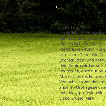
Psychisch
Liebe Tara
Ich finde es so mutig, wi
den du innerlich führst. 
dass es dich eben magisch
körperlichen Auswirkungen
erreichen. Denn dein Ge
überschütten. Und das wi
dein Gehirn wird es so dr
überreden, doch nur bis 
Abwärtsspirale. Für dein 
Versuch dich von deinem
anderen Orten gezielt nac
unbedingt profesionelle Hi
Liebe Grüsse, Mika