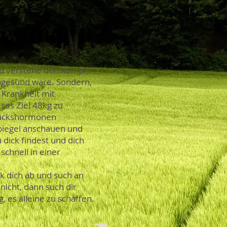
gesund
und verstehe den Kampf,
 ungesund wäre. Sondern,
e Krankheit mit
ses Ziel 48kg zu
Glückshormonen
Spiegel anschauen und
 dick findest und dich
chnell in einer
 dich ab und such an
nicht, dann such dir
g, es alleine zu schaffen.