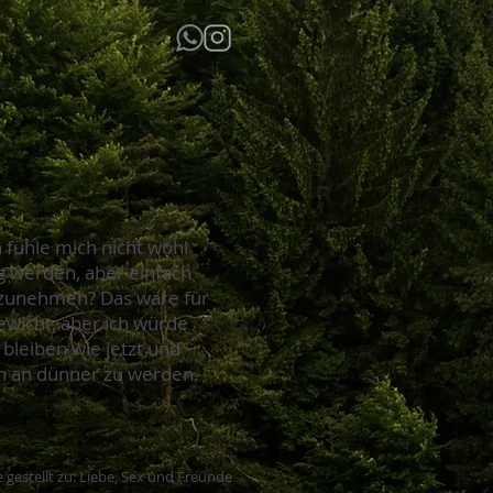
 fühle mich nicht wohl
g werden, aber einfach
bzunehmen? Das wäre für
ewicht, aber ich würde
 bleiben wie jetzt und
sch an dünner zu werden.
 gestellt zu: Liebe, Sex und Freunde