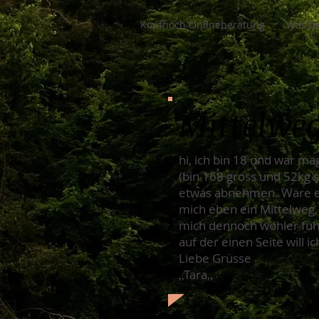
Kopfhoch Onlineberatung
Was be
Mittelwe
hi, ich bin 18 und war ma
(bin 168 gross und 52kg 
etwas abnehmen. Wäre es
mich eben ein Mittelweg,
mich dennoch wohler fühle
auf der einen Seite will 
Liebe Grüsse
,,Tara,,