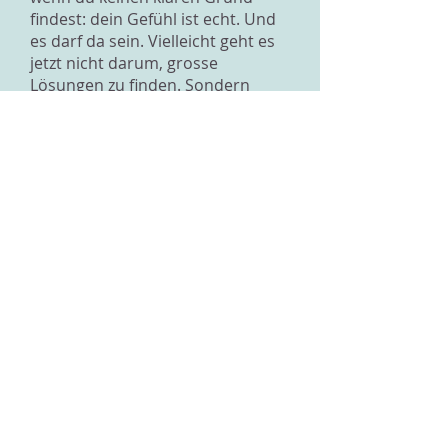
findest: dein Gefühl ist echt. Und
es darf da sein. Vielleicht geht es
jetzt nicht darum, grosse
Lösungen zu finden. Sondern
kleine Dinge zu spüren. Dich
selbst wieder ein kleines Stück zu
erreichen.
Es kann helfen, den Tag in kleine
Schritte zu teilen. Nicht zu weit
nach vorne zu schauen. Einfach
heute. Vielleicht gibt’s eine kleine
Sache, die dir gut tut. Frische Luft,
Musik, etwas essen, was du magst.
Oder einfach mal liegen und nix
müssen. Es muss nichts Grosses
sein. Nur etwas, das dir kurz zeigt:
Ich bin noch da. Und vielleicht
spüre ich doch noch was.
Liebe Grüsse, Mika