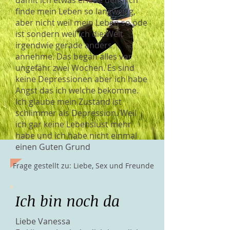
damit ich etwas erlebe denn ich
finde mein Leben so langweilig,
aber nicht weil mein Leben so öde
ist sondern weil ich die Welt
irgendwie gerade anders
annehme. Das began alles vor
ungefähr zwei Wochen. Es sind
keine Depressionen aber ich habe
Angst das ich welche bekomme.
Ich glaube mein Zustand ist
schlimmer als Depression. Weil
ich gar keine Lebenslust mehr
habe und ich habe nicht einmal
einen Guten Grund
Frage gestellt zu: Liebe, Sex und Freunde
Ich bin noch da
Liebe Vanessa