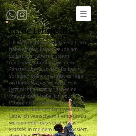
Keine Lebenslust
Ich weis nicht was ich tun soll . Ich
habe einfach keine Freude am
Leben. Ich habe mir schon
mehrmals überlegt aus dem
Fenster oder aus dem Balkon zu
springen manchmal gibt es Tage
an denen es besser wird. Es ist
jetzt nicht so das ichgar keine
Freude mehr habe, ich spüre
schon noch ap und zu Freude. Ich
lebe das Leben einfach weil ich es
Lebe. Ich wünsche mir empfürt zu
werden oder das sonst etwas
krasses in meinem Leben passiert,