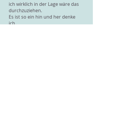
ich wirklich in der Lage wäre das
durchzuziehen.
Es ist so ein hin und her denke
ich..
Frage gestellt zu: Liebe, Sex und Freunde
Zurück zur Übersicht
Impressum
Datenschutz
© 2026 IOGT Schweiz
Alle Rechte vorbehalten