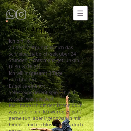
Neue Anfrage
Ich bin 16
Zu dem Zeitpunkt, wo ich das
schreibe, habe ich seit über 24
Stunden nichts mehr getrunken. (
Di 30. 8. 16:21)
Ich will insgesamt 3 Tage
durchhalten.
Es sollte eine Art
Selbstexperiment sein. Ich will
wissen, was passiert.
Klar, habe ich oft den Drang doch
was zu trinken. Ich würde es echt
gerne tun, aber irgendwas in mir
hindert mich schlussendlich doch