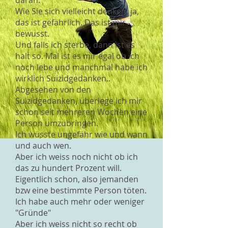
daran.
Wie Sie sich vielleicht denken, ja,
das ist gefährlich. Das ist mir
bewusst.
Und falls ich sterbe, dann ist es
halt so. Mal ist es mir egal ob ich
noch lebe und manchmal habe ich
wirklich Suizidgedanken..
Abgesehen von den
Suizidgedanken, überlege ich mir
schon seit mehreren Wochen eine
Person umzubringen.
Ich wüsste ungefähr wie und wann
und auch wen.
Aber ich weiss noch nicht ob ich
das zu hundert Prozent will.
Eigentlich schon, also jemanden
bzw eine bestimmte Person töten.
Ich habe auch mehr oder weniger
"Gründe"
Aber ich weiss nicht so recht ob