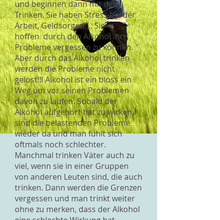
und beginnen dann mit dem
Trinken. Sie haben Stress bei der
Arbeit, Geldsorgen.... Sie
hoffen durch den Alkohol ihre
Probleme vergessen zu können.
Aber durch das Alkohol trinken
werden die Probleme nicht
gelöst!!! Alkohol ist ein bloss ein
Weg um vor seinen Problemen
davon zu laufen. Sobald der
Alkohol aufgehört hat zu wirken,
sind die belastenden Probleme
wieder da und man fühlt sich
oftmals noch schlechter.
Manchmal trinken Väter auch zu
viel, wenn sie in einer Gruppen
von anderen Leuten sind, die auch
trinken. Dann werden die Grenzen
vergessen und man trinkt weiter
ohne zu merken, dass der Alkohol