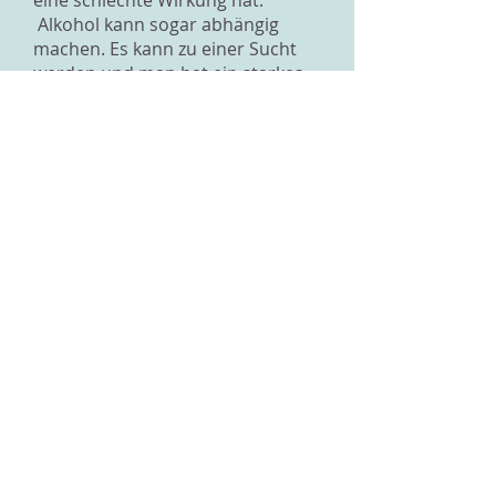
eine schlechte Wirkung hat.
Alkohol kann sogar abhängig
machen. Es kann zu einer Sucht
werden und man hat ein starkes
Verlangen nach Alkohol. Die
Gründe für den zu hohen
Alkoholkonsum sind also sehr
verschiedenen und bei jedem
Menschen anders.
Laura
Zurück zur Übersicht
Impressum
Datenschutz
© 2026 IOGT Schweiz
Alle Rechte vorbehalten