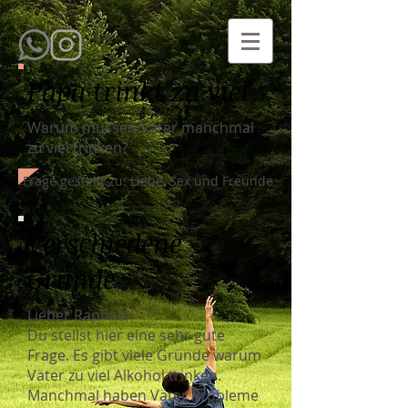
Papa trinkt zu viel
Warum müssen Väter manchmal
zu viel trinken?
Frage gestellt zu: Liebe, Sex und Freunde
Verschiedene
Gründe
Lieber Raphael
Du stellst hier eine sehr gute
Frage. Es gibt viele Gründe warum
Väter zu viel Alkohol trinken.
Manchmal haben Väter Probleme