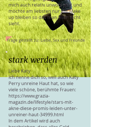
mich auch relativ unwohl jetzt und
möchte am liebsten nur mit Make
up bleiben so das man mich nicht
sieht.
Frage gestellt zu: Liebe, Sex und Freunde
stark werden
Liebe Katy
Ich nenne dich so, weil auch Katy
Perry unreine Haut hat, so wie
viele schöne, berühmte Frauen:
https://www.grazia-
magazin.de/lifestyle/stars-mit-
akne-diese-promis-leiden-unter-
unreiner-haut-34999.html
In dem Artikel wird auch