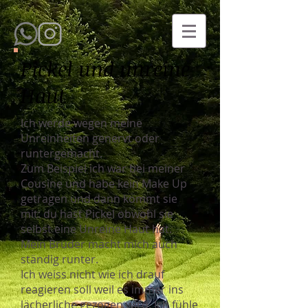
Pickel und unreine
Haut
Ich werde wegen meine
Unreinheiten genervt oder
runtergemacht.
Zum Beispiel ich war bei meiner
Cousine und habe kein Make Up
getragen und dann kommt sie
mit: du hast Pickel obwohl sie
selbst eine Unreine Haut hat.
Mein Bruder macht mich auch
ständig runter.
Ich weiss nicht wie ich drauf
reagieren soll weil es immer ins
lächerliche gezogen wird. Ich fühle