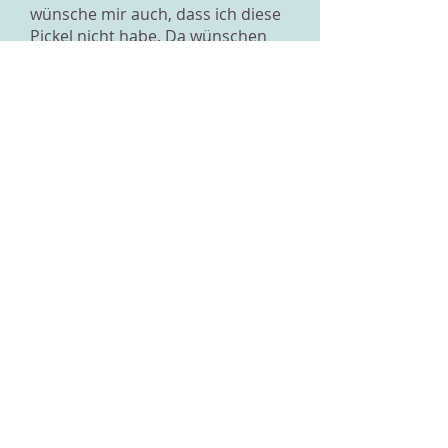
wünsche mir auch, dass ich diese
Pickel nicht habe. Da wünschen
wir uns beide das Selbe."
Du kannst ihm auch sagen, dass
das Thema nicht mehr interessant
ist und ihr über etwas anderes
sprechen könnt. Du bist ja viel
mehr als deine Haut, da gibt es
eine ganz tolle Persönlichkeit mit
Fähigkeiten und Interessen. Lass
das Thema nicht zu gross werden.
Genau das haben nämlich die
Promis gemacht, die haben ihre
anderen Talente gefördert.
Bettina
Zurück zur Übersicht
Impressum
Datenschutz