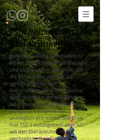
PsychologInnen
und Krankenkasse
gehe nun seit ca. 3 monaten zu
einem psychologe in die therapie
und es bringt mir viel mehr, als
die 3 therapien vorhher bei
versch. psychiatern!
das problem: die krankenkasse
zahlt nichts daran! was kann ich
tun? meine eltern haben mir
gesagt, es sei für sie fast
unmöglich pro monat 600 fr. (4
mal 150.-) auszugeben! aber ich
will den therapeuten nicht
wechseln und einfach jetzt