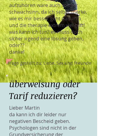
aufzuhören wäre auch völliger
schwachsinn, da ich selber merke,
wie es mir besser geht dadurch
und die therapie extrem viel hilft!
was kann ich tun? es muss doch
sicher irgend eine lösung geben,
oder??
danke!
Frage gestellt zu: Liebe, Sex und Freunde
überweisung oder
Tarif reduzieren?
Lieber Martin
da kann ich dir leider nur
negativen Bescheid geben.
Psychologen sind nicht in der
Grundversicherung der