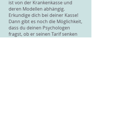
ist von der Krankenkasse und
deren Modellen abhängig.
Erkundige dich bei deiner Kasse!
Dann gibt es noch die Möglichkeit,
dass du deinen Psychologen
fragst, ob er seinen Tarif senken
könnte. Vielleicht kann er dir ein
Stück weit entgegen kommen. Er
sieht sicher auch, dass eure
gemeinsame Arbeit dir gut tut
und es schade wäre, wenn ihr sie
beenden oder massiv reduzieren
müsstet.
Tja, das sind schlechte
Nachrichten und es hilft dir wohl
wenig, wenn ich dir sage, dass
ganz viele in dieser Schwierigkeit
stecken und sich ärgern, dass
Psychotherapie nur "etwas für
Reiche" ist...