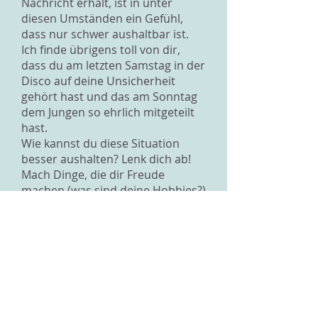
Nachricht erhält, ist in unter
diesen Umständen ein Gefühl,
dass nur schwer aushaltbar ist.
Ich finde übrigens toll von dir,
dass du am letzten Samstag in der
Disco auf deine Unsicherheit
gehört hast und das am Sonntag
dem Jungen so ehrlich mitgeteilt
hast.
Wie kannst du diese Situation
besser aushalten? Lenk dich ab!
Mach Dinge, die dir Freude
machen (was sind deine Hobbies?)
und gehe unter Leute, die dir gut
tun und mit denen du Spass
haben kannst.
Leg dein Handy für ein paar
Minuten oder Stunden auf die
Seite oder schalte bei WhatsApp
die „Zuletzt Online“-Angabe aus
(Einstellungen à Account à