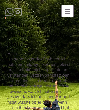
Schaue fast alle 10
Minuten auf mein
Handy
Hallo
Ich habe folgendes Problem. Ich
habe einen Jungen kennen gelernt
und ich habe mich super mit ihm
verstanden. Letzten Samstag war
ich in einer Disco und am Sonntag
hat er mich gefragt, warum ich so
abweisend war. Ich habe ihm
gesagt, dass ich unsicher war und
nicht wusste ob er das will wenn
ich zu ihm komme. Am Abend hat