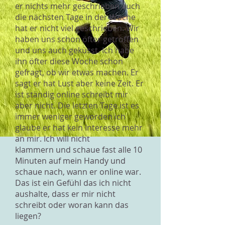
er nichts mehr geschrieben auch
die nächsten Tage in der Woche
hat er nicht viel geschrieben. Wir
haben uns schon öfter getroffen
und uns auch geküsst. Ich habe
ihn öfter diese Woche schon
gefragt, ob wir etwas machen. Er
sagt er hat Lust aber keine Zeit. Er
ist ständig online schreibt mir
aber nicht. Die letzten Tage ist es
immer weniger geworden ich
glaube er hat kein Interesse mehr
an mir. Ich will nicht
klammern und schaue fast alle 10
Minuten auf mein Handy und
schaue nach, wann er online war.
Das ist ein Gefühl das ich nicht
aushalte, dass er mir nicht
schreibt oder woran kann das
liegen?