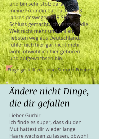
und bin sehr stolz darauf. Nur
meine Freundin hat nach fast 3
Jahren deswegen PER SMS!!!
Schluss gemacht. Ich verstehe die
Welt nicht mehr und will am
liebsten weg aus Deutschland,
fühle mich hier gar nicht mehr
wohl, obwohl ich hier geboren
und aufgewachsen bin
Frage gestellt zu: Liebe, Sex und Freunde
Ändere nicht Dinge,
die dir gefallen
Lieber Gurbir
Ich finde es super, dass du den
Mut hattest dir wieder lange
Haare wachsen zu lassen, obwohl