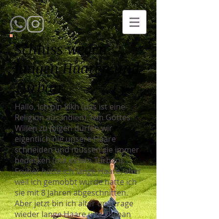
Schluss wegen
langen Haaren und
Turban
Hallo, Ich bin Sikh (das ist eine
Religion aus Indien). Um Gottes
Willen zu folgen dürfen wir
eigentlich nie unsere Haare
schneiden und müssen sie immer
bedecken (mit einem Turban).
Früher hatte ich lange Haare, aber
weil ich gemobbt wurde hatte ich
sie mit 8 Jahren abgeschnitten.
Aber jetzt bin ich älter und trage
wieder lange Haare und Turban