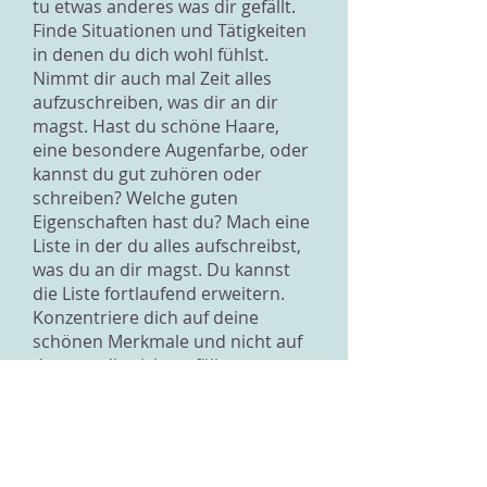
tu etwas anderes was dir gefällt.
Finde Situationen und Tätigkeiten
in denen du dich wohl fühlst.
Nimmt dir auch mal Zeit alles
aufzuschreiben, was dir an dir
magst. Hast du schöne Haare,
eine besondere Augenfarbe, oder
kannst du gut zuhören oder
schreiben? Welche guten
Eigenschaften hast du? Mach eine
Liste in der du alles aufschreibst,
was du an dir magst. Du kannst
die Liste fortlaufend erweitern.
Konzentriere dich auf deine
schönen Merkmale und nicht auf
das was dir nicht gefällt.
Manchmal ist es schwierig
einzuschätzen, ob eine Junge auf
ein Mädchen steht oder nicht. Ich
kann verstehen, dass du
verunsichert bist und nicht weisst,