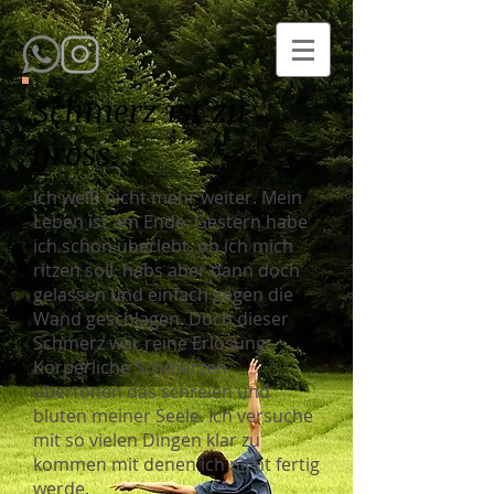
Schmerz ist zu
gross...
Ich weiß nicht mehr weiter. Mein
Leben ist am Ende. Gestern habe
ich schon überlebt, ob ich mich
ritzen soll, habs aber dann doch
gelassen und einfach gegen die
Wand geschlagen. Doch dieser
Schmerz war reine Erlösung.
Körperliche Schmerzen
übertönen das schreien und
bluten meiner Seele. Ich versuche
mit so vielen Dingen klar zu
kommen mit denen ich nicht fertig
werde.