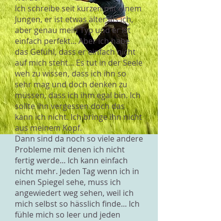
Ich schreibe seit kurzen mit einem
Jungen, er ist etwas älter als ich,
aber genau mein Typ und er ist
einfach perfekt... Aber ich habe
das Gefühl, dass er einfach nicht
auf mich steht... Es tut in der Seele
weh zu wissen, dass ich ihn so
sehr mag und doch denken zu
müssen, dass ich ihm egal bin. Ich
sollte ihn vergessen doch das
kann ich nicht. Ich bringe ihn nicht
aus meinem Kopf.
Dann sind da noch so viele andere
Probleme mit denen ich nicht
fertig werde... Ich kann einfach
nicht mehr. Jeden Tag wenn ich in
einen Spiegel sehe, muss ich
angewiedert weg sehen, weil ich
mich selbst so hässlich finde... Ich
fühle mich so leer und jeden