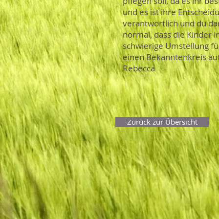
pflegen soll, da es ihr b
und es ist ihre Entscheid
verantwortlich und du dar
normal, dass die Kinder 
schwierige Umstellung für 
einen Bekanntenkreis auf
Rebecca
Zurück zur Übersicht