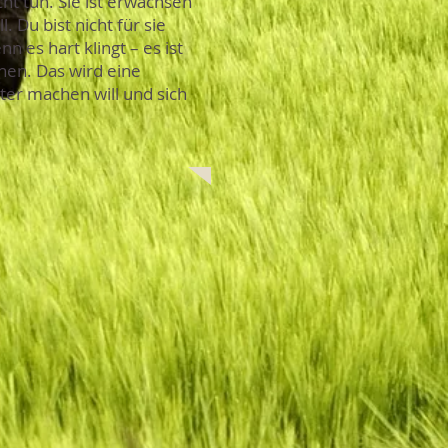
cht tun. Sie ist erwachsen
 Du bist nicht für sie
n es hart klingt – es ist
hen. Das wird eine
hter machen will und sich