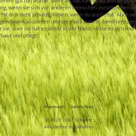
estimmt gut tun würde. Mehr als das kannst du allerdings ni
ung, wenn sie sich von anderen Menschen zurückziehen will.
fst dich nicht schuldig fühlen, wenn du ausziehst. Auch wen
irgendwann ausziehen und sie muss lernen, damit umzuge
sie, aber sie hat es selbst in der Hand, ob sie es sich leic
baut und pflegt.
Impressum
Datenschutz
© 2026 IOGT Schweiz
Alle Rechte vorbehalten