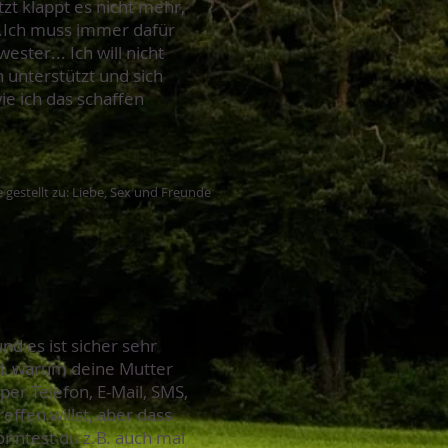
zt klappt es nicht mehr,
n.Ich muss immer dafür
ster... Ich will nicht
 unterstützt und sich
ie ich das schaffen
 gestellt zu: Liebe, Sex und Freunde
nd es ist sicher sehr
nd, warum deine Mutter
per Telefon, E-Mail, SMS,
effen willst, aber dass
nntest du z.B. auch mal