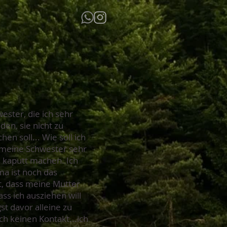
ester, die ich sehr
en, sie nicht zu
en soll... Wie soll ich
r meine Schwester sehr
es kaputt machen. Ich
ma ist noch das
st, dass meine Mutter
ass ich ausziehen will
st davor alleine zu
ch keinen Kontakt...ich