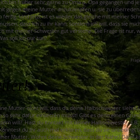
.ich bin früher sehr gerne zu Oma u. Opa gegangen und jet
fehlt gegen meine Mutter anzukämpfen u. sie zu überrede
ertig. Und jetzt ist es wieder das gleiche mit meiner Schwe
sen, dass ich zu ihr kann, sondern ich will, dass sie mich
ich mit meiner Schwester gut verstehe. Die Frage ist nur, w
.Was soll ich nur tun?
Frage
iter!
eine Mutter nicht will, dass du deine Halbschwester siehst u
h so sehr dafür einsetzen musst! Gibt es denn einen Gru
dern will? Hast du Kontakt mit deiner Halbschwester, z.B. 
nntest du ihr auch mal erklären, dass du sie unbedingt tr
einer Mutter. Wohnt deine Schwester in der Nähe? Dann kö