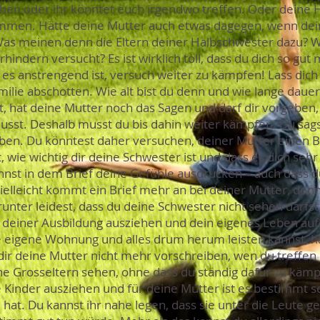
hen oder ihr könntet euch irgendwo treffen. Oder deine
ommen. Hätte deine Mutter auch etwas dagegen, wenn dei
 meinen denn die Eltern deiner Halbschwester dazu? Wi
hindern versucht? Es ist wirklich toll, dass du dich so gut
es anstrengend ist, versuch weiter zu kämpfen! Lass dich
milie abschotten. Wie alt bist du denn und wie lange daue
ist, hat deine Mutter noch das Sagen und darf dir vorgeben,
sst. Deshalb musst du bis dahin weiter kämpfen. Du sag
aben. Du könntest daher versuchen, deiner Mutter einen Br
 wie wichtig dir deine Schwester ist und dass es dich sehr 
annst in dem Brief deine Gefühle ausdrücken – auch dass d
Vielleicht kommt ein Brief mehr an bei deiner Mutter, den
runter leidest, dass du deine Schwester nicht sehen darfst
ch deiner Ausbildung ausziehen und dein eigenes Leben auf
ine eigene Wohnung und alles drum herum leisten kannst, h
ir deine Mutter nicht mehr vorschreiben, wen du treffen 
e Grosseltern sehen, ohne dass du ständig dafür zu kämpfe
ie Kinder ausziehen und für deine Mutter ist es bestimmt se
 hat. Du kannst ihr nahe legen, dass sie unter die Leute 