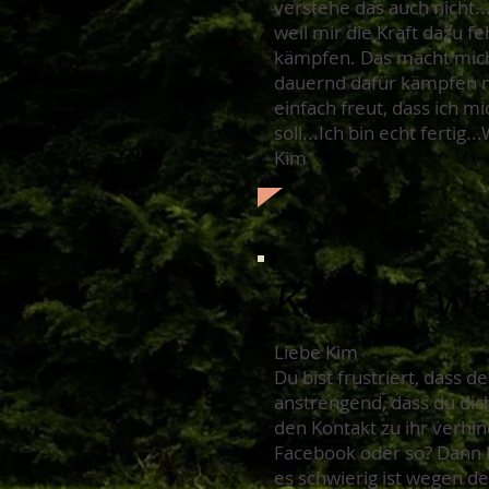
verstehe das auch nicht..
weil mir die Kraft dazu 
kämpfen. Das macht mich f
dauernd dafür kämpfen müs
einfach freut, dass ich m
soll...Ich bin echt fertig..
Kim
Kämpf we
Liebe Kim
Du bist frustriert, dass d
anstrengend, dass du dic
den Kontakt zu ihr verhin
Facebook oder so? Dann kö
es schwierig ist wegen d