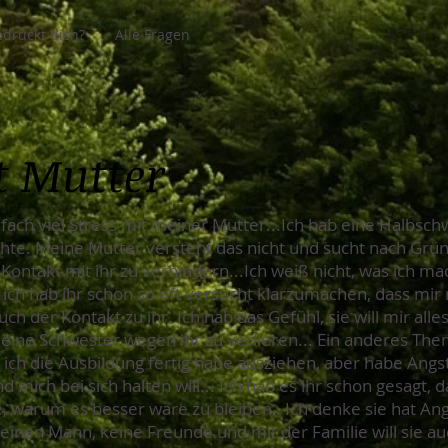
drückt dich?
Alle Fragen
t Mutter
infach viel Stress mit meiner Mutter...Ich hab eine Halbschw
e. Meine Mutter versteht das nicht und sucht nach Gründ
ontakt mit ihr zu verhindern...Ich weiß nicht, was ich mach
 ich hab ihr schon so oft versucht klarzumachen, dass mi
auch der Kontakt zu ihr. Ich hab das Gefühl, sie will mir all
eine Schwester wegen ihr zu verlieren... Ein anderes The
d ich die Ausbildung fertig habe ausziehen, aber habe Ang
mich bei sich halten will... Ich hab es ihr schon gesagt, d
 warum es besser wäre zu bleiben . Ich denke sie hat Ang
keinen Mann, keine Freunde und mit der Familie will sie au