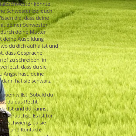
 Halbschwester könnte
ne Schwester bei euch
ssen die, dass deine
 mit deiner Schwester
 durch deine Mutter
rt deine Ausbildung
 wo du dich aufhältst und
st, dass Gespräche
ief zu schreiben, in
verletzt, dass du sie
u Angst hast, deine
n dann hat sie schwarz
.
bauen willst. Sobald du
ast du das Recht
darfst und du kannst
n brauchst. Es ist für
hr schwierig, da sie
gehen und Kontakte