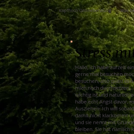
Kopfhoch Onlineberatung
Was be
Stress mi
Hallo, ich habe zurzeit e
gerne mal besuchen möcht
besuchen, also quasi den K
mich noch durchsetzen...
wichtig ist und natürlich 
habe echt Angst davor, m
Ausziehen. Ich will sobal
damit nicht klarkommt und 
und sie nennt mir Gründe,
bleiben. Sie hat nämlich 