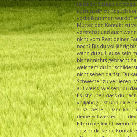
nach der Schule vorbeige
auch zu dir zu Besuch k
vorbeikommen würde? Was
Mutter den Kontakt zu ver
verstehst und auch wenn 
nicht vom Rest deiner Fa
noch? Bis du volljährig b
wann du zu Hause sein mu
bisher nichts gebracht h
welchem du ihr schilderst,
nicht sehen darfst. Du k
Schwester zu verlieren. 
auf weiss, wie sehr du da
Es ist super, dass du na
volljährig bist und dir e
auszuziehen. Dann kann d
deine Schwester und dein
Eltern nie leicht, wenn d
ausser dir keine Kontakte