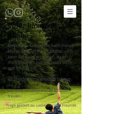
Vater blockiert
mich
Mein Vater kommt nie nach Hause
und er betrügt meine Mutter... ich
kann ihn nicht erreichen, da er
mich Blockiert hat. Ich weiss nicht
was ich tun soll.
Ich möchte bitte Anonym bleiben.
Auf eine Antwort würde ich mich
freuen.
Frage gestellt zu: Liebe, Sex und Freunde