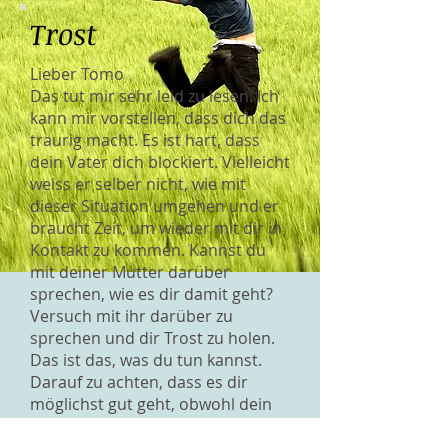
Trost
Lieber Tomo
Das tut mir sehr leid zu lesen. Ich
kann mir vorstellen, dass dich das
traurig macht. Es ist hart, dass
dein Vater dich blockiert. Vielleicht
weiss er selber nicht, wie mit
dieser Situation umgehen und er
braucht Zeit, um wieder mit dir in
Kontakt zu kommen. Kannst du
mit deiner Mutter darüber
sprechen, wie es dir damit geht?
Versuch mit ihr darüber zu
sprechen und dir Trost zu holen.
Das ist das, was du tun kannst.
Darauf zu achten, dass es dir
möglichst gut geht, obwohl dein
Vater dich traurig macht und