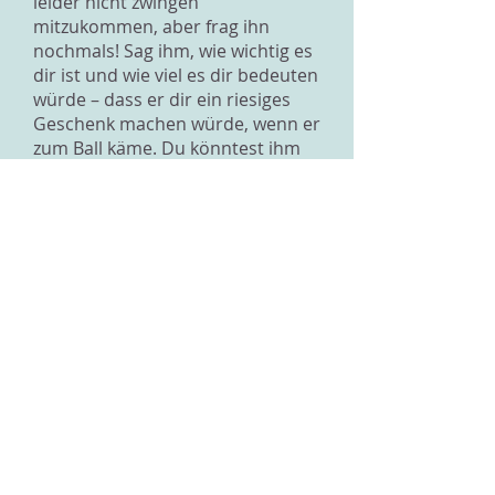
leider nicht zwingen
mitzukommen, aber frag ihn
nochmals! Sag ihm, wie wichtig es
dir ist und wie viel es dir bedeuten
würde – dass er dir ein riesiges
Geschenk machen würde, wenn er
zum Ball käme. Du könntest ihm
auch einen Brief schreiben.
Vielleicht kommt es bei ihm
besser an, wenn er es schwarz auf
weiss hat, wie sehr du dich
darüber freuen würdest, wenn er
kommen würde. Ich hoffe für dich,
dass er sich noch um
entscheidet!Rebecca
Zurück zur Übersicht
Impressum
Datenschutz