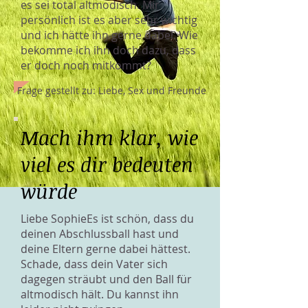
es sei total altmodisch. Mir
persönlich ist es aber sehr wichtig
und ich hätte ihn gerne dabei. Wie
bekomme ich ihn doch dazu, dass
er doch noch mitkommt?
Frage gestellt zu: Liebe, Sex und Freunde
Mach ihm klar, wie
viel es dir bedeuten
würde
Liebe SophieEs ist schön, dass du
deinen Abschlussball hast und
deine Eltern gerne dabei hättest.
Schade, dass dein Vater sich
dagegen sträubt und den Ball für
altmodisch hält. Du kannst ihn