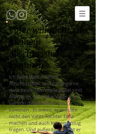
Vater will nicht zu
meinem
Abschlussball
kommen
Ich habe bald meinen
Abschlussball, und hätte gerne
dass beide Elternteile dabei sind.
Allerdings hält mein Vater nicht
viel von dieser idee mit zu
kommen . Er meint, er möchte
nicht den Vater-Tochter Tanz
machen und auch keinen Anzug
tragen. Und außerdem meint er