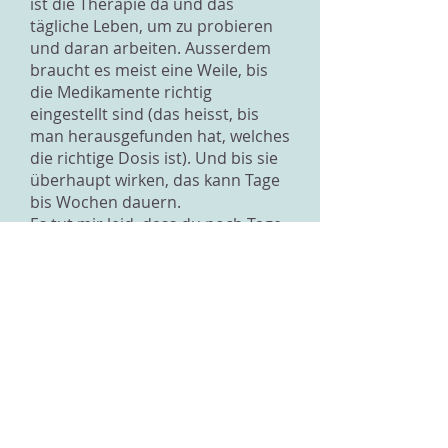
ist die Therapie da und das
tägliche Leben, um zu probieren
und daran arbeiten. Ausserdem
braucht es meist eine Weile, bis
die Medikamente richtig
eingestellt sind (das heisst, bis
man herausgefunden hat, welches
die richtige Dosis ist). Und bis sie
überhaupt wirken, das kann Tage
bis Wochen dauern.
Es tut mir leid, dass du noch Tage
hast, an denen du dich scheisse
fühlst. Das macht Angst und
nimmt einem die Hoffnung. Doch
es gibt also auch viele Tage, an
denen du dich nicht scheisse
fühlst. Und das ist der Weg!
Gesundwerden heisst leider nicht,
dass es jeden Tag ein bisschen
besser wird. Sondern dass es
immer auf und wieder ein