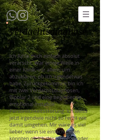
Verdachtsdiagnose
n
Ich fühle mich einfach absolut
verarscht. War einige Weile in
einer Klinik, vor allem, um
abzuklären, ob ich irgendetwas
habe. Zurückgekommen bin ich
mit zwei Verdachtsdiagnosen,
Bipolar 2 und eine beginnende
emotional instabile
Persönlichkeitsstörung. Ich weiss
jetzt irgendwie nicht so recht wie
damit umgehen. Mir wäre es viel
lieber, wenn sie einfach sagen
könnten ob ich das jetzt hab oder