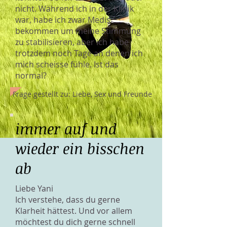
nicht. Während ich in der Klinik
war, habe ich zwar Medis
bekommen um meine Stimmung
zu stabilisieren, aber ich habe
trotzdem noch Tage an denen ich
mich scheisse fühle. Ist das
normal?
Frage gestellt zu: Liebe, Sex und Freunde
immer auf und
wieder ein bisschen
ab
Liebe Yani
Ich verstehe, dass du gerne
Klarheit hättest. Und vor allem
möchtest du dich gerne schnell