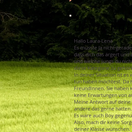
deine En
Hallo Laura-Lena
Es müsste ja nicht gerade 
dass dich das ärgert und 
und welche Jungs du nich
diese Kategorie zu gehör
In deiner Situation ist es
tun haben möchtest. Da h
FreundInnen. Sie haben k
keine Erwartungen von an
Meine Antwort auf deine 
andere das gerne hätten. 
Es wäre auch Boy gegenübe
Also, mach dir keine Sorg
deiner Klasse wünschen. B