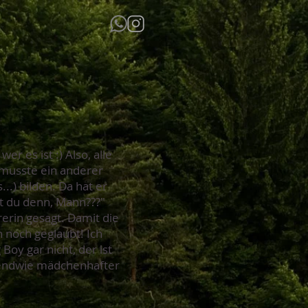
 es ist :) Also, alle
h musste ein anderer
..) bilden. Da hat er
st du denn, Mann???"
rerin gesagt. Damit die
h noch geglaubt! Ich
Boy gar nicht, der ist
rgendwie mädchenhafter