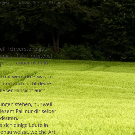
 gestellt zu: Liebe, Sex und Freunde
ll! Ich verstehe gut,
dung, auf wen du stehst
nt offenbar nicht in
 und mit wem du etwas zu
n und auch nicht deine
dieser Hinsicht auch
ungen stehen, nur weil
iesem Fall nur dir selber.
edeuten.
 sich einige Leute in
genau weisst, welche Art