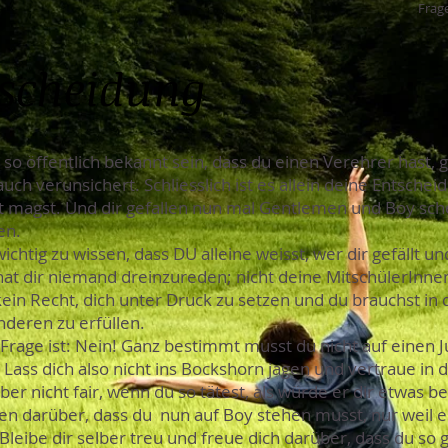
Frage
tscheidung
so öffentlich bekannt sein, dass du einen Verehrer hast, ge
auch verunsichert. Schliesslich ist es allein deine Entschei
t magst. Und dir gefallen nun mal Gentlemen und Boy schei
en.
 wichtig zu wissen, dass DU alleine weisst, wer dir gefällt
at dir niemand dreinzureden; nicht deine MitschülerInne
ein Recht, dich unter Druck zu setzen und du brauchst in 
deren zu erfüllen.
Frage ist: Nein! Ganz bestimmt musst du nicht auf einen J
Lass dich also nicht ins Bockshorn jagen und vertraue in d
r nicht fair, wenn du so tätest, als würde er dir etwas b
en darüber, dass du nun auf Boy stehen musst, nur weil es
leibe dir selber treu und freue dich darüber, dass du so 