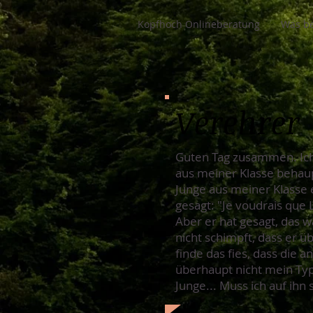
Kopfhoch Onlineberatung
Was be
Verehrer
Guten Tag zusammen. Ich 
aus meiner Klasse behaupt
Junge aus meiner Klasse e
gesagt: "Je voudrais que 
Aber er hat gesagt, das w
nicht schimpft, dass er ü
finde das fies, dass die a
überhaupt nicht mein Typ
Junge... Muss ich auf ihn