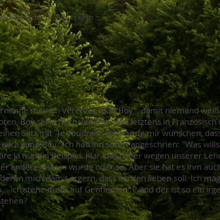
drückt dich?
Alle Fragen
nenne meinen Verehrer mal "Boy", damit niemand weiß wer
en, Boy sei in mich verliebt. Und letztens in Französisc
inen Satz mit "Je voudrais" (ich würde mir wünschen, dass.
Laura aime Boy" Ich hab ihn sofort angeschrien: "Was will
äre ja nur ein Beispiel. Klar, das hat er wegen unserer Leh
ber andere lästern würde oder so. Aber sie hat es ihm auc
nderen mich damit ärgern, dass ich den lieben soll. Ich mag 
... ich stehe mehr auf Gentlemen :P und der ist so ein i
 stehen?