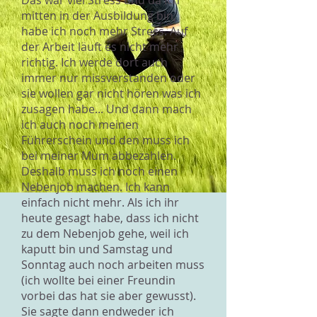
Das war viel Stress und da ich
mitten in der Ausbildung bin,
habe ich noch mehr Stress. Auf
der Arbeit läuft es nicht mehr
richtig. Ich werde dort auch
immer nur missverstanden oder
sie wollen gar nicht hören was ich
zusagen habe... Und dann mach
ich auch noch meinen
Führerschein und den muss ich
bei meiner Mum abbezahlen.
Deshalb muss ich noch einen
Nebenjob machen. Ich kann
einfach nicht mehr. Als ich ihr
heute gesagt habe, dass ich nicht
zu dem Nebenjob gehe, weil ich
kaputt bin und Samstag und
Sonntag auch noch arbeiten muss
(ich wollte bei einer Freundin
vorbei das hat sie aber gewusst).
Sie sagte dann endweder ich