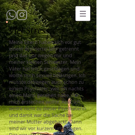
Viel Stress
Meine Eltern haben sich vor gut
einem dreiviertel Jahr getrennt
und das nur wegen mir und
meiner kleinen Schwester. Mein
Vater hat mich geschlagen und
wollte mich sexuell belästigen. Ich
musste deswegen auch schon zu
einem Psychiater, weil ich nachts
einen Mann gesehen habe, der
mich erstechen wollte. Aber ich
wollte nicht zu dieser Psychiaterin
und damit war die Sache bei
meiner Mutter abgehackt. Dann
sind wir vor kurzem umgezogen.