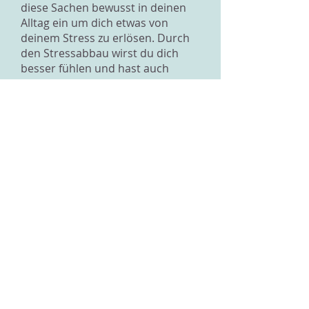
diese Sachen bewusst in deinen
Alltag ein um dich etwas von
deinem Stress zu erlösen. Durch
den Stressabbau wirst du dich
besser fühlen und hast auch
wieder mehr Kraft für deine
Ausbildung. Wenn es
Missverständnisse bei der Arbeit
gibt, dann versuch diese zu klären.
Schaffst du das nicht alleine, kann
ein Gespräch mit deiner
Betreuungsperson unterstützend
wirken.
Deine Mutter versteht deine
Situation nicht, deshalb reagiert
sie auch so gemein. Sinnvoll ist
wenn du dich in einem passenden
Moment mit ihr zusammen setzt
und ihr erklärst , dass du dich
überfordert fühlst. Du kannst ihr