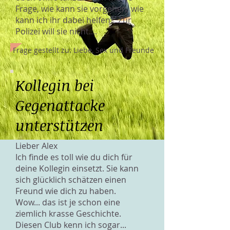
Frage, wie kann sie vorgehen, wie
kann ich ihr dabei helfen? Zur
Polizei will sie nicht....
Frage gestellt zu: Liebe, Sex und Freunde
Kollegin bei
Gegenattacke
unterstützen
Lieber Alex
Ich finde es toll wie du dich für
deine Kollegin einsetzt. Sie kann
sich glücklich schätzen einen
Freund wie dich zu haben.
Wow... das ist je schon eine
ziemlich krasse Geschichte.
Diesen Club kenn ich sogar...