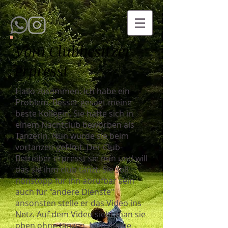
Vom Clubbesitzer
erpresst
Hallo zusammen. Ich habe ein
Problem. Besser gesagt meine
beste Kollegin. Sie hatte sich in
einem Nachtclub beworben als
Tänzerin. Nun wurde sie beim
vortanzen gefilmt. Der Club-
Betreiber erpresst sie nun und will
das sie ihm club tanzt. Sie soll
nonstopp für ihn abrufbar sein
auch für "andere Dienste"
ansonsten stelle er das Video ins
Netz. Auf dem Video sieht man sie
oben ohne tanzen. Nun meine