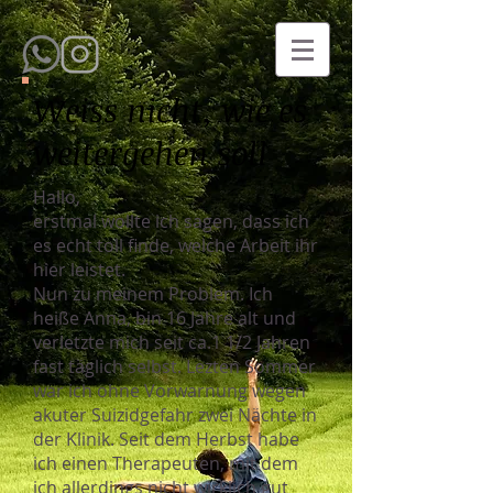
Weiss nicht, wie es
weitergehen soll
Hallo,
erstmal wollte ich sagen, dass ich
es echt toll finde, welche Arbeit ihr
hier leistet.
Nun zu meinem Problem. Ich
heiße Anna, bin 16 Jahre alt und
verletzte mich seit ca.1 1/2 Jahren
fast täglich selbst. Lezten Sommer
war ich ohne Vorwarnung wegen
akuter Suizidgefahr zwei Nächte in
der Klinik. Seit dem Herbst habe
ich einen Therapeuten, mit dem
ich allerdings nicht wirklich gut