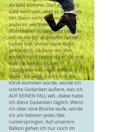
zurecht komme. Darf eigendlich
bald wechseln, aber es zieht sich
hin. (kann nicht zu jemand ganz
anderen wechseln, da die
Wartezeiten zu lang sind (die, die
wir im Herbst angerufen hatten,
haben sich immer noch nicht
gemeldet)). Ich kann mit ihm
einfach nicht reden, da er z.B. mal
meinte, wenn ich über
Suizidgedanken rede, wird er
sauer. Ich weiß, dass ich in die
Klinik kommen würde, würde ich
solche Gedanken äußere, was ich
AUF KEINEN FALL will...dabei habe
ich diese Gedanken täglich. Wenn
ich über eine Brücke laufe, würde
ich am liebsten jedes Mal
runterspringen. Auf unserern
Balkon gehen ich nur noch im