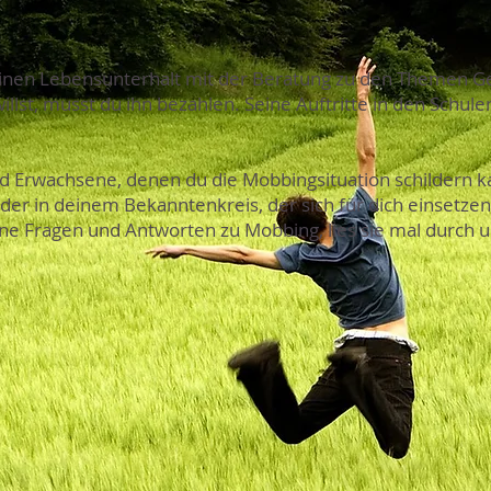
seinen Lebensunterhalt mit der Beratung zu den Themen G
lst, musst du ihn bezahlen. Seine Auftritte in den Schulen
d Erwachsene, denen du die Mobbingsituation schildern kan
er in deinem Bekanntenkreis, der sich für dich einsetzen 
ne Fragen und Antworten zu Mobbing, lies sie mal durch