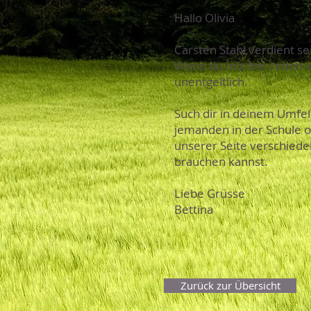
Hallo Olivia
Carsten Stahl verdient 
Wenn du mit ihm reden wil
unentgeltlich.
Such dir in deinem Umfel
jemanden in der Schule od
unserer Seite verschiede
brauchen kannst.
Liebe Grüsse
Bettina
Zurück zur Übersicht