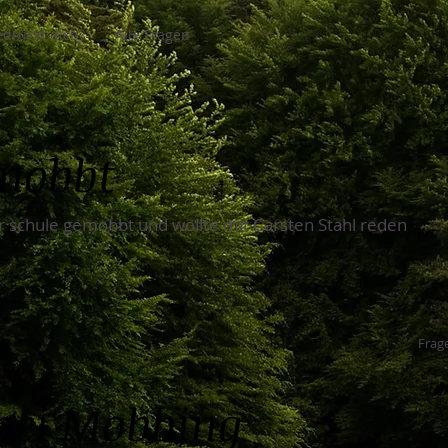
drückt dich?
Alle Fragen
mobbt
r schule gemobbt und wollte mit Carsten Stahl reden
Frage
 bei Mobbing