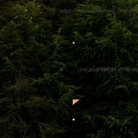
Kopfhoch Onlineberatung
Was be
werde ge
Und zwar werde ich in de
wer hilft