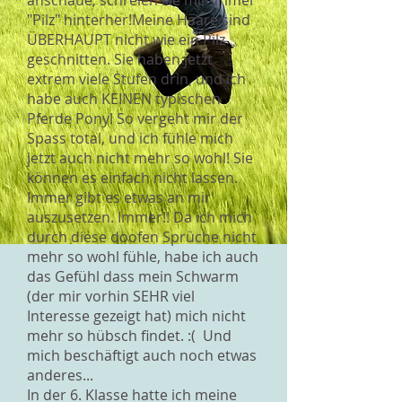
anschaue, schreien sie mir immer
"Pilz" hinterher!Meine Haare sind
ÜBERHAUPT nicht wie ein Pilz
geschnitten. Sie haben jetzt
extrem viele Stufen drin, und ich
habe auch KEINEN typischen
Pferde Pony! So vergeht mir der
Spass total, und ich fühle mich
jetzt auch nicht mehr so wohl! Sie
können es einfach nicht lassen.
Immer gibt es etwas an mir
auszusetzen. Immer!! Da ich mich
durch diese doofen Sprüche nicht
mehr so wohl fühle, habe ich auch
das Gefühl dass mein Schwarm
(der mir vorhin SEHR viel
Interesse gezeigt hat) mich nicht
mehr so hübsch findet. :( Und
mich beschäftigt auch noch etwas
anderes...
In der 6. Klasse hatte ich meine