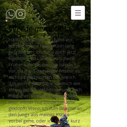
Werde gemobbt
Hallo zusammen. Ich habe vor
kurzem meine Haare Kinn-lang
geschnitten. Ich fühle mich jetzt
eigentlich VIEL wohler als zuvor.
Früher kam ich mir soo hässlich
vor, da mein damaliger Friseur es
nicht so geschnitten hat wie ich
das wollte. Jetzt fühle ich mich wie
schon gesagt viel besser und auch
hübscher. In der Schule werden
aber immer nur blöde Sprüche
geklopft! Wenn ich zum Beispiel an
den Jungs aus meiner Klasse
vorbei gehe, oder ich sie nur kurz